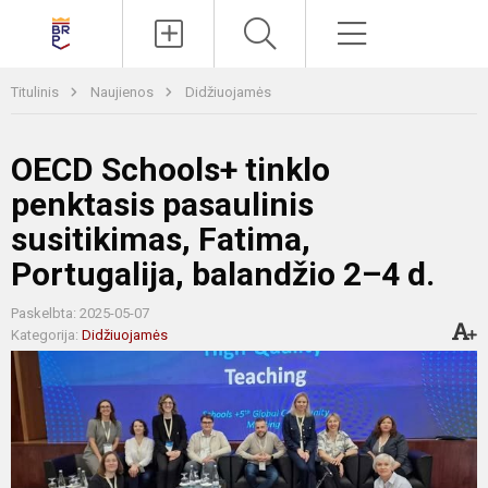
Paieška
Meniu
Titulinis
Naujienos
Didžiuojamės
OECD Schools+ tinklo
penktasis pasaulinis
susitikimas, Fatima,
Portugalija, balandžio 2–4 d.
Paskelbta: 2025-05-07
Kategorija:
Didžiuojamės