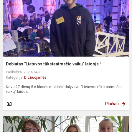
l
!
Debiutas "Lietuvos tūkstantmečio vaikų" laidoje !
Paskelbta: 2023-04-01
Kategorija:
Didžiuojamės
Kovo 27 dieną 5 d klasės mokiniai dalyvavo “Lietuvos tūkstantmečio
vaikų” laidos...
Plačiau
S
R