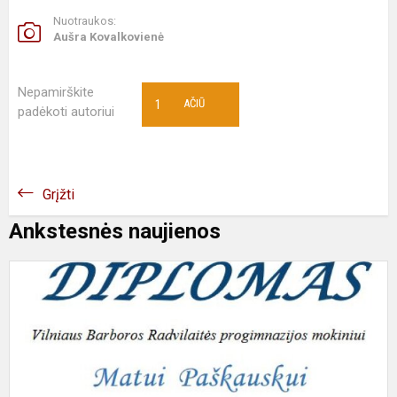
Nuotraukos:
Aušra Kovalkovienė
Nepamirškite
1
AČIŪ
padėkoti autoriui
Grįžti
Ankstesnės naujienos
I
V
S