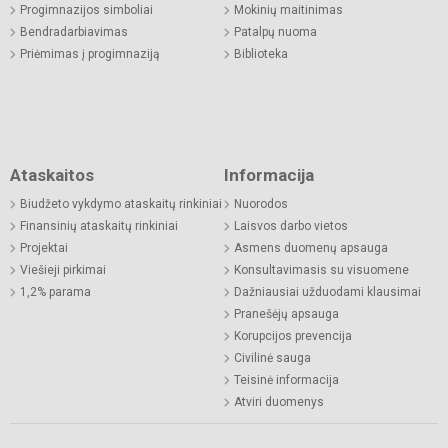
Progimnazijos simboliai
Mokinių maitinimas
Bendradarbiavimas
Patalpų nuoma
Priėmimas į progimnaziją
Biblioteka
Ataskaitos
Informacija
Biudžeto vykdymo ataskaitų rinkiniai
Nuorodos
Finansinių ataskaitų rinkiniai
Laisvos darbo vietos
Projektai
Asmens duomenų apsauga
Viešieji pirkimai
Konsultavimasis su visuomene
1,2% parama
Dažniausiai užduodami klausimai
Pranešėjų apsauga
Korupcijos prevencija
Civilinė sauga
Teisinė informacija
Atviri duomenys