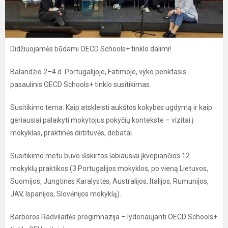
Didžiuojamės būdami OECD Schools+ tinklo dalimi!
Balandžio 2–4 d. Portugalijoje, Fatimoje, vyko penktasis
pasaulinis OECD Schools+ tinklo susitikimas.
Susitikimo tema: Kaip atskleisti aukštos kokybės ugdymą ir kaip
geriausiai palaikyti mokytojus pokyčių kontekste – vizitai į
mokyklas, praktinės dirbtuvės, debatai.
Susitikimo metu buvo išskirtos labiausiai įkvepiančios 12
mokyklų praktikos (3 Portugalijos mokyklos, po vieną Lietuvos,
Suomijos, Jungtinės Karalystės, Australijos, Italijos, Rumunijos,
JAV, Ispanijos, Slovėnijos mokyklą).
Barboros Radvilaitės progimnazija – lyderiaujanti OECD Schools+