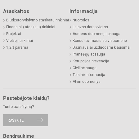
Ataskaitos
Informacija
Biudžeto vykdymo ataskaitų rinkiniai
Nuorodos
Finansinių ataskaitų rinkiniai
Laisvos darbo vietos
Projektai
Asmens duomenų apsauga
Viešieji pirkimai
Konsultavimasis su visuomene
1,2% parama
Dažniausiai užduodami klausimai
Pranešėjų apsauga
Korupcijos prevencija
Civilinė sauga
Teisinė informacija
Atviri duomenys
Pastebėjote klaidų?
Turite pasiūlymų?
RAŠYKITE
Bendraukime