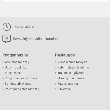
Tvarkaraščiai
Savivaldybės vidinis kanalas
Progimnazija
Paslaugos
Apie progimnaziją
Visos dienos mokykla
Ugdymo aplinka
Neformalusis švietimas
Vizija, misija
Įtraukusis ugdymas
Progimnazijos simboliai
Mokinių maitinimas
Bendradarbiavimas
Patalpų nuoma
Priėmimas į progimnaziją
Biblioteka