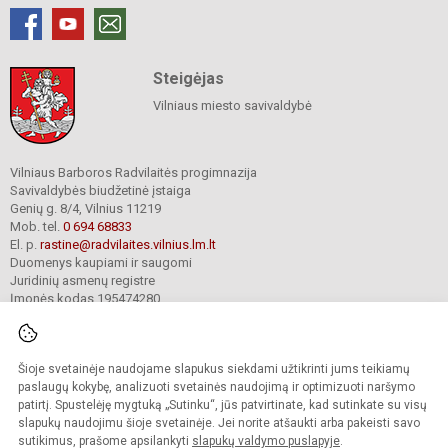
Steigėjas
Vilniaus miesto savivaldybė
Vilniaus Barboros Radvilaitės progimnazija
Savivaldybės biudžetinė įstaiga
Genių g. 8/4, Vilnius 11219
Mob. tel.
0 694 68833
El. p.
rastine@radvilaites.vilnius.lm.lt
Duomenys kaupiami ir saugomi
Juridinių asmenų registre
Įmonės kodas 195474280
Šioje svetainėje naudojame slapukus siekdami užtikrinti jums teikiamų
© 2023. Vilniaus Barboros Radvilaitės progimnazija. Visos teisės saugomos.
Kopijuoti turinį be raštiško įstaigos administracijos sutikimo griežtai draudžiama.
paslaugų kokybę, analizuoti svetainės naudojimą ir optimizuoti naršymo
patirtį. Spustelėję mygtuką „Sutinku“, jūs patvirtinate, kad sutinkate su visų
Prieinamumo paraiška
Slapukų valdymas
slapukų naudojimu šioje svetainėje. Jei norite atšaukti arba pakeisti savo
sutikimus, prašome apsilankyti
slapukų valdymo puslapyje
.
Sumanus būdas atnaujinti