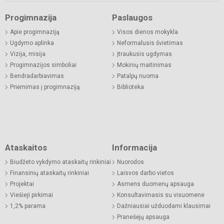
Progimnazija
Paslaugos
Apie progimnaziją
Visos dienos mokykla
Ugdymo aplinka
Neformalusis švietimas
Vizija, misija
Įtraukusis ugdymas
Progimnazijos simboliai
Mokinių maitinimas
Bendradarbiavimas
Patalpų nuoma
Priėmimas į progimnaziją
Biblioteka
Ataskaitos
Informacija
Biudžeto vykdymo ataskaitų rinkiniai
Nuorodos
Finansinių ataskaitų rinkiniai
Laisvos darbo vietos
Projektai
Asmens duomenų apsauga
Viešieji pirkimai
Konsultavimasis su visuomene
1,2% parama
Dažniausiai užduodami klausimai
Pranešėjų apsauga