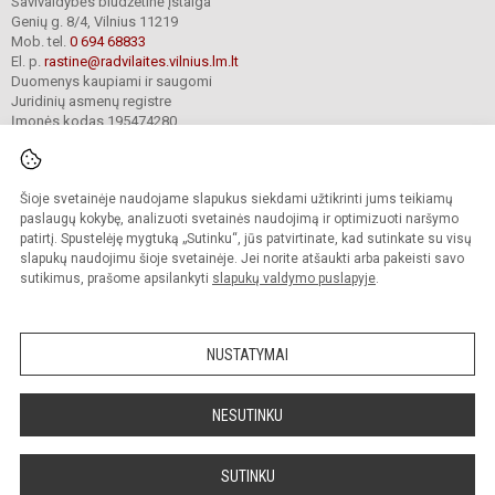
Savivaldybės biudžetinė įstaiga
Genių g. 8/4, Vilnius 11219
Mob. tel.
0 694 68833
El. p.
rastine@radvilaites.vilnius.lm.lt
Duomenys kaupiami ir saugomi
Juridinių asmenų registre
Įmonės kodas 195474280
Šioje svetainėje naudojame slapukus siekdami užtikrinti jums teikiamų
© 2023. Vilniaus Barboros Radvilaitės progimnazija. Visos teisės saugomos.
Kopijuoti turinį be raštiško įstaigos administracijos sutikimo griežtai draudžiama.
paslaugų kokybę, analizuoti svetainės naudojimą ir optimizuoti naršymo
patirtį. Spustelėję mygtuką „Sutinku“, jūs patvirtinate, kad sutinkate su visų
Prieinamumo paraiška
Slapukų valdymas
slapukų naudojimu šioje svetainėje. Jei norite atšaukti arba pakeisti savo
sutikimus, prašome apsilankyti
slapukų valdymo puslapyje
.
Sumanus būdas atnaujinti
mokyklos interneto
svetainę
NUSTATYMAI
NESUTINKU
SUTINKU