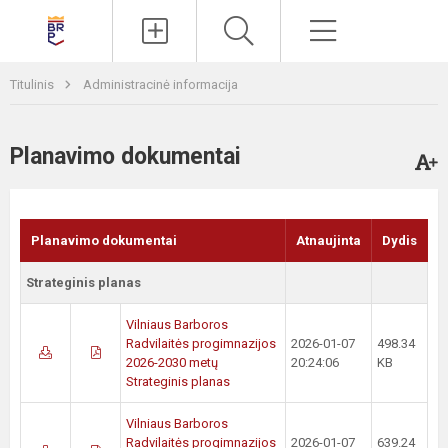
Paieška
Meniu
Titulinis
Administracinė informacija
Planavimo dokumentai
Planavimo dokumentai
Atnaujinta
Dydis
Strateginis planas
Vilniaus Barboros
Radvilaitės progimnazijos
2026-01-07
498.34
2026-2030 metų
20:24:06
KB
Strateginis planas
Vilniaus Barboros
Radvilaitės progimnazijos
2026-01-07
639.24