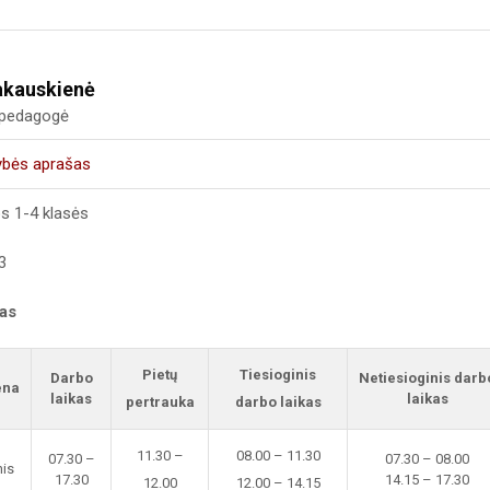
akauskienė
i pedagogė
ybės aprašas
s 1-4 klasės
3
kas
Pietų
Tiesioginis
Darbo
Netiesioginis darb
ena
laikas
laikas
pertrauka
darbo laikas
11.30 –
08.00 – 11.30
07.30 –
07.30 – 08.00
nis
17.30
14.15 – 17.30
12.00
12.00 – 14.15