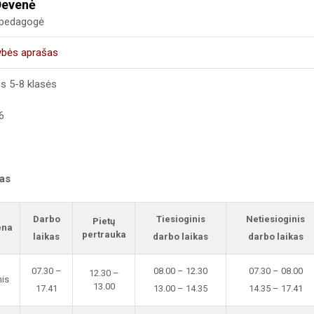
Devenė
i pedagogė
ybės aprašas
s 5-8 klasės
6
kas
Darbo
Tiesioginis
Netiesioginis
Pietų
ena
pertrauka
laikas
darbo laikas
darbo laikas
07.30 –
08.00 – 12.30
07.30 – 08.00
12.30 –
nis
13.00
17.41
13.00 – 14.35
14.35 – 17.41