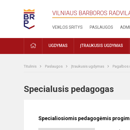
VILNIAUS BARBOROS RADVIL
VEIKLOS SRITYS
PASLAUGOS
ADMI
PRADŽIA
UGDYMAS
ĮTRAUKUSIS UGDYMAS
Titulinis
Paslaugos
Įtraukusis ugdymas
Pagalbos m
Specialusis pedagogas
Specialiosiomis pedagogėmis progimn