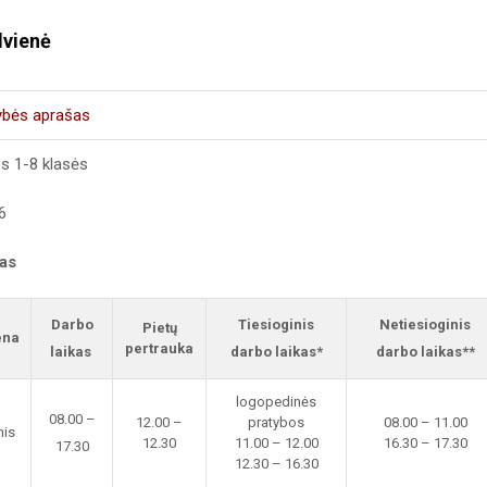
dvienė
ybės aprašas
s 1-8 klasės
6
kas
Darbo
Tiesioginis
Netiesioginis
Pietų
ena
pertrauka
laikas
darbo laikas*
darbo laikas**
logopedinės
08.00 –
12.00 –
pratybos
08.00 – 11.00
nis
12.30
11.00 – 12.00
16.30 – 17.30
17.30
12.30 – 16.30