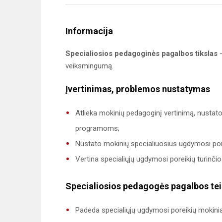
Informacija
Specialiosios pedagoginės pagalbos tikslas
–
veiksmingumą.
Įvertinimas, problemos nustatymas
Atlieka mokinių pedagoginį vertinimą, nustato 
programoms;
Nustato mokinių specialiuosius ugdymosi por
Vertina specialiųjų ugdymosi poreikių turinči
Specialiosios pedagogės pagalbos te
Padeda specialiųjų ugdymosi poreikių mokiniam