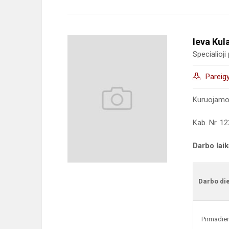
Ieva Kul
Specialioj
Pareig
Kuruojamo
Kab. Nr. 12
Darbo lai
Darbo di
Pirmadie