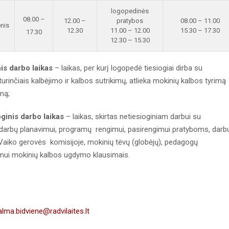
logopedinės
08.00 –
12.00 –
pratybos
08.00 – 11.00
enis
12.30
11.00 – 12.00
15.30 – 17.30
17.30
12.30 – 15.30
is darbo laikas
– laikas, per kurį logopedė tiesiogiai dirba su
turinčiais kalbėjimo ir kalbos sutrikimų, atlieka mokinių kalbos tyrimą
imą;
ginis darbo laikas
– laikas, skirtas netiesioginiam darbui su
 darbų planavimui, programų rengimui, pasirengimui pratyboms, darb
aiko gerovės komisijoje, mokinių tėvų (globėjų), pedagogų
mui mokinių kalbos ugdymo klausimais.
alma.bidviene@radvilaites.lt