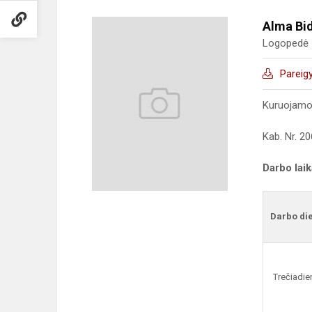
Alma Bi
Logopedė
Pareig
Kuruojamo
Kab. Nr. 20
Darbo lai
Darbo di
Trečiadie