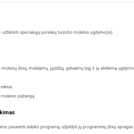
 užtikrinti specialiųjų poreikių turinčio mokinio ugdymo(si)
mokinių žinių, mokėjimų, įgūdžių, gebėjimų lygį ir jų atitikimą ugdymo
eikius;
o mokinio pažangą.
ikimas
s įsisavinti dalyko programą, užpildyti jų programinių žinių spragas