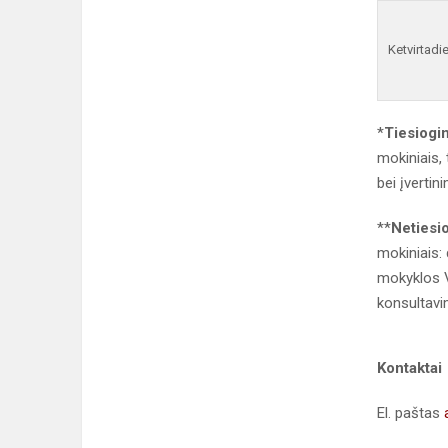
Ketvirtadi
*
Tiesiogin
mokiniais, 
bei įvertin
**
Netiesio
mokiniais:
mokyklos V
konsultavi
Kontaktai
El. paštas