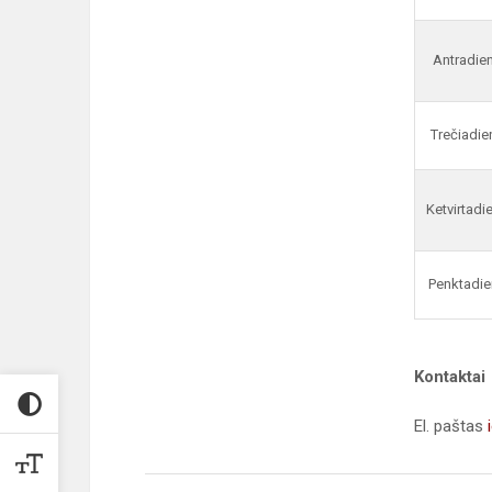
Antradien
Trečiadie
Ketvirtadi
Penktadie
Kontaktai
El. paštas