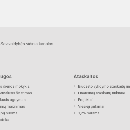
Savivaldybės vidinis kanalas
augos
Ataskaitos
s dienos mokykla
Biudžeto vykdymo ataskaitų rin
rmalusis švietimas
Finansinių ataskaitų rinkiniai
ukusis ugdymas
Projektai
nių maitinimas
Viešieji pirkimai
alpų nuoma
1,2% parama
ioteka