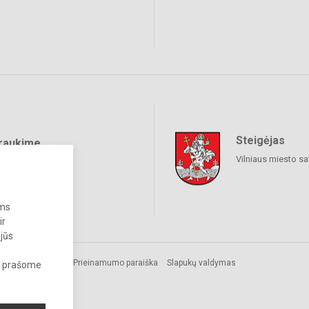
Steigėjas
raukime
Vilniaus miesto sa
ums
ir
 jūs
Prieinamumo paraiška
Slapukų valdymas
s, prašome