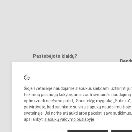
Pastebėjote klaidų?
Bend
Turite pasiūlymų?
RAŠYKITE
Šioje svetainėje naudojame slapukus siekdami užtikrinti j
teikiamų paslaugų kokybę, analizuoti svetainės naudojimą 
optimizuoti naršymo patirtį. Spustelėję mygtuką „Sutinku“,
patvirtinate, kad sutinkate su visų slapukų naudojimu šioje
© 2023. Vilniaus Barboros Radvilaitės progimnazija. Visos teisės
svetainėje. Jei norite atšaukti arba pakeisti savo sutikimu
saugomos.
apsilankyti
slapukų valdymo puslapyje
.
Kopijuoti turinį be raštiško įstaigos administracijos sutikimo griežtai
draudžiama.