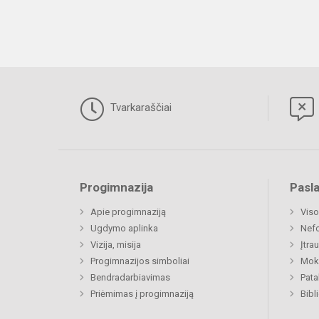
Tvarkaraščiai
Progimnazija
Pasl
Apie progimnaziją
Viso
Ugdymo aplinka
Nefo
Vizija, misija
Įtra
Progimnazijos simboliai
Moki
Bendradarbiavimas
Pat
Priėmimas į progimnaziją
Bibl