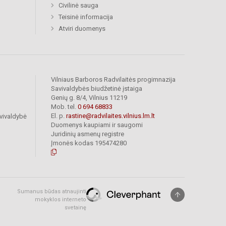
Civilinė sauga
Teisinė informacija
Atviri duomenys
Vilniaus Barboros Radvilaitės progimnazija
Savivaldybės biudžetinė įstaiga
Genių g. 8/4, Vilnius 11219
Mob. tel.
0 694 68833
El. p.
rastine@radvilaites.vilnius.lm.lt
vivaldybė
Duomenys kaupiami ir saugomi
Juridinių asmenų registre
Įmonės kodas 195474280
Sumanus būdas atnaujinti
mokyklos interneto
svetainę