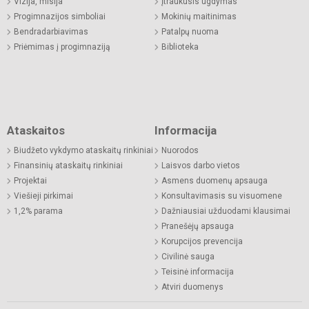
Vizija, misija
Įtraukusis ugdymas
Progimnazijos simboliai
Mokinių maitinimas
Bendradarbiavimas
Patalpų nuoma
Priėmimas į progimnaziją
Biblioteka
Ataskaitos
Informacija
Biudžeto vykdymo ataskaitų rinkiniai
Nuorodos
Finansinių ataskaitų rinkiniai
Laisvos darbo vietos
Projektai
Asmens duomenų apsauga
Viešieji pirkimai
Konsultavimasis su visuomene
1,2% parama
Dažniausiai užduodami klausimai
Pranešėjų apsauga
Korupcijos prevencija
Civilinė sauga
Teisinė informacija
Atviri duomenys