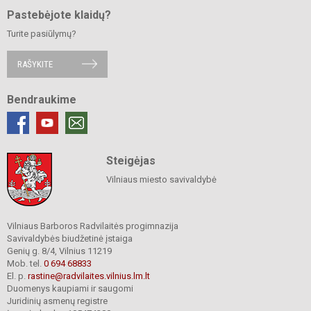
Pastebėjote klaidų?
Turite pasiūlymų?
RAŠYKITE
Bendraukime
Steigėjas
Vilniaus miesto savivaldybė
Vilniaus Barboros Radvilaitės progimnazija
Savivaldybės biudžetinė įstaiga
Genių g. 8/4, Vilnius 11219
Mob. tel.
0 694 68833
El. p.
rastine@radvilaites.vilnius.lm.lt
Duomenys kaupiami ir saugomi
Juridinių asmenų registre