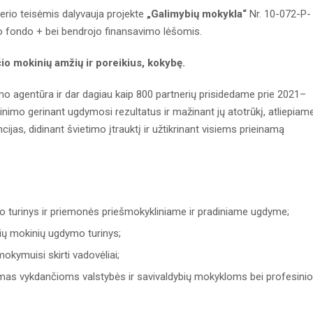
erio teisėmis dalyvauja projekte
„Galimybių mokykla“
Nr. 10-072-P-
o fondo + bei bendrojo finansavimo lėšomis.
čio mokinių amžių ir poreikius, kokybę.
mo agentūra ir dar dagiau kaip 800 partnerių prisidedame prie 2021–
imo gerinant ugdymosi rezultatus ir mažinant jų atotrūkį, atliepiam
ijas, didinant švietimo įtrauktį ir užtikrinant visiems prieinamą
 turinys ir priemonės priešmokykliniame ir pradiniame ugdyme;
čių mokinių ugdymo turinys;
kymuisi skirti vadovėliai;
mas vykdančioms valstybės ir savivaldybių mokykloms bei profesinio