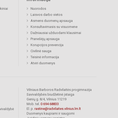
kiniai
Nuorodos
Laisvos darbo vietos
Asmens duomenų apsauga
Konsultavimasis su visuomene
Dažniausiai užduodami klausimai
Pranešėjų apsauga
Korupcijos prevencija
Civilinė sauga
Teisinė informacija
Atviri duomenys
Vilniaus Barboros Radvilaitės progimnazija
Savivaldybės biudžetinė įstaiga
Genių g. 8/4, Vilnius 11219
Mob. tel.
0 694 68833
El. p.
rastine@radvilaites.vilnius.lm.lt
vivaldybė
Duomenys kaupiami ir saugomi