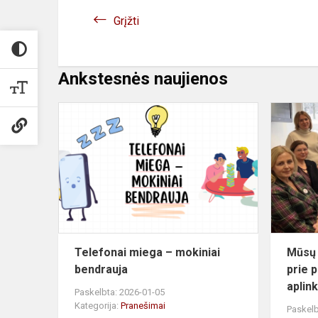
Grįžti
Ankstesnės naujienos
Telefonai
miega
–
mokiniai
bendrauja
Telefonai miega – mokiniai
Mūsų 
bendrauja
prie p
aplink
Paskelbta: 2026-01-05
Kategorija:
Pranešimai
Paskelb