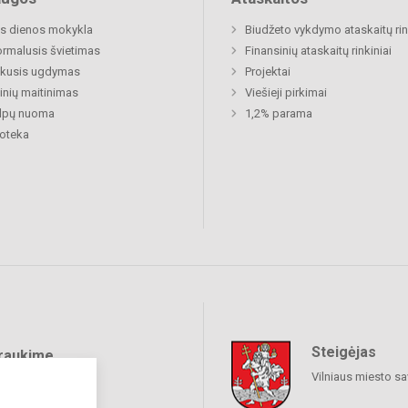
s dienos mokykla
Biudžeto vykdymo ataskaitų rin
rmalusis švietimas
Finansinių ataskaitų rinkiniai
ukusis ugdymas
Projektai
nių maitinimas
Viešieji pirkimai
alpų nuoma
1,2% parama
ioteka
Steigėjas
raukime
Vilniaus miesto sa