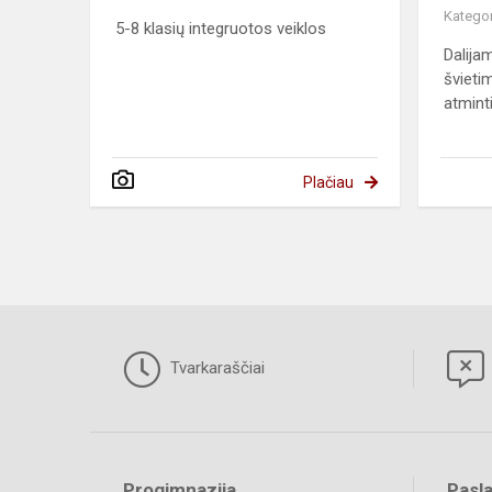
Kategor
5-8 klasių integruotos veiklos
Dalija
švieti
atmint
Plačiau
Tvarkaraščiai
Progimnazija
Pasl