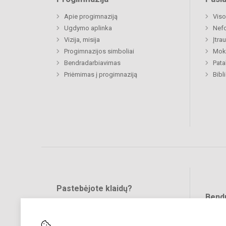
Apie progimnaziją
Viso
Ugdymo aplinka
Nefo
Vizija, misija
Įtra
Progimnazijos simboliai
Moki
Bendradarbiavimas
Pat
Priėmimas į progimnaziją
Bibl
Pastebėjote klaidų?
Bend
Turite pasiūlymų?
RAŠYKITE