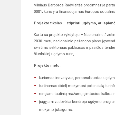
Vilniaus Barboros Radvilaitės progimnazija partn
0001, kuris yra finansuojamas Europos socialini
Projekto tikslas – stiprinti ugdymo, atliepian
Kartu su projekto vykdytoju – Nacionaline švieti
2030 metų nacionalinio pažangos plano įgyvendin
švietimo sektoriaus paklausos ir pasiūlos tendenc
šiuolaikinį ugdymo turinį.
Projekto metu:
kuriamas inovatyvus, personalizuotas ugdymo
turtinamas didelį mokymosi potencialą turin
rengiami tautinių mažumų gimtosios kalbos mo
įsigyjami vadovėliai bendrojo ugdymo progra
mokymo įstaigoms;