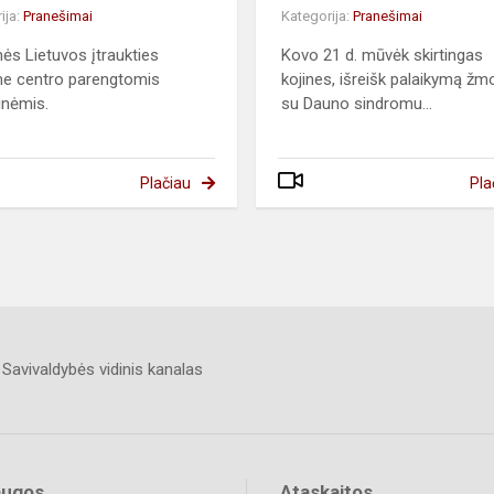
ija:
Pranešimai
Kategorija:
Pranešimai
mės Lietuvos įtraukties
Kovo 21 d. mūvėk skirtingas
me centro parengtomis
kojines, išreišk palaikymą 
inėmis.
su Dauno sindromu...
Plačiau
Pla
Savivaldybės vidinis kanalas
augos
Ataskaitos