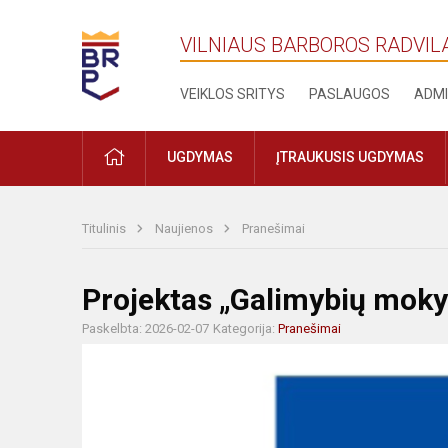
VILNIAUS BARBOROS RADVIL
VEIKLOS SRITYS
PASLAUGOS
ADMI
PRADŽIA
UGDYMAS
ĮTRAUKUSIS UGDYMAS
Titulinis
Naujienos
Pranešimai
Projektas „Galimybių moky
Paskelbta: 2026-02-07
Kategorija:
Pranešimai