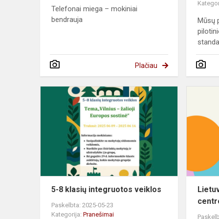
Kategor
Telefonai miega – mokiniai
bendrauja
Mūsų p
piloti
standa
Plačiau
5-
8
klasių
integruotos
veiklos
5-8 klasių integruotos veiklos
Lietu
centr
Paskelbta: 2025-05-23
Kategorija:
Pranešimai
Paskelb