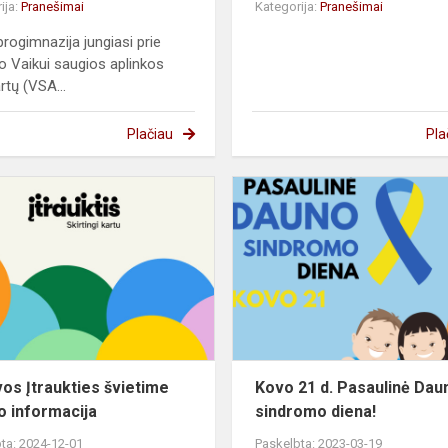
ija:
Pranešimai
Kategorija:
Pranešimai
rogimnazija jungiasi prie
nio Vaikui saugios aplinkos
rtų (VSA...
Plačiau
Pla
Lietuvos
Įtraukties
švietime
centro
informacija
vos Įtraukties švietime
Kovo 21 d. Pasaulinė Dau
o informacija
sindromo diena!
ta: 2024-12-01
Paskelbta: 2023-03-19