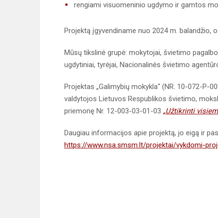
rengiami visuomeninio ugdymo ir gamtos moksl
Projektą įgyvendiname nuo 2024 m. balandžio, o
Mūsų tikslinė grupė: mokytojai, švietimo pagalb
ugdytiniai, tyrėjai, Nacionalinės švietimo agentū
Projektas „Galimybių mokykla“
(NR. 10-072-P-00
valdytojos Lietuvos Respublikos švietimo, moks
priemonę Nr. 12-003-03-01-03
„
Užtikrinti visie
Daugiau informacijos apie projektą, jo eigą ir pa
https://www.nsa.smsm.lt/projektai/vykdomi-proj