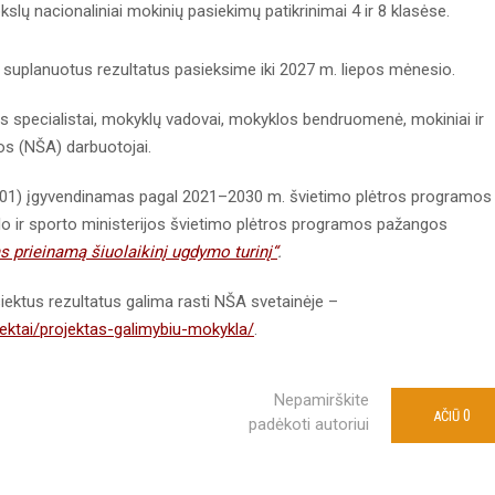
ų nacionaliniai mokinių pasiekimų patikrinimai 4 ir 8 klasėse.
 suplanuotus rezultatus pasieksime iki 2027 m. liepos mėnesio.
os specialistai, mokyklų vadovai, mokyklos bendruomenė, mokiniai ir
ros (NŠA) darbuotojai.
01) įgyvendinamas pagal 2021–2030 m. švietimo plėtros programos
lo ir sporto ministerijos švietimo plėtros programos pažangos
ms prieinamą šiuolaikinį ugdymo turinį“
.
siektus rezultatus galima rasti NŠA svetainėje –
ektai/projektas-galimybiu-mokykla/
.
Nepamirškite
0
AČIŪ
padėkoti autoriui