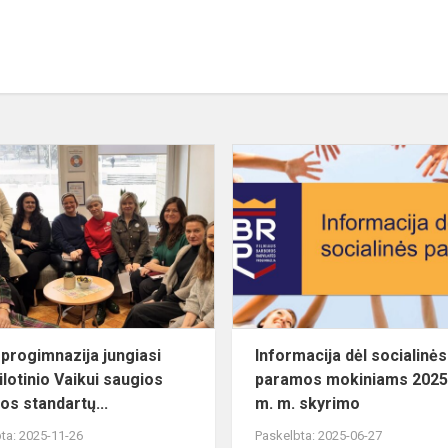
Mūsų
progimnazija
jungiasi
prie
pilotinio
Vaikui
saugios
ap...
progimnazija jungiasi
Informacija dėl socialinės
ilotinio Vaikui saugios
paramos mokiniams 2025
os standartų...
m. m. skyrimo
ta: 2025-11-26
Paskelbta: 2025-06-27