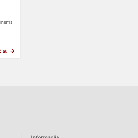
žmonėms
čiau
Informacija