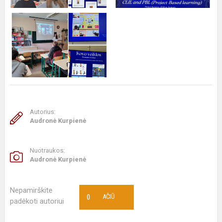
Autorius:
Audronė Kurpienė
Nuotraukos:
Audronė Kurpienė
Nepamirškite
0
AČIŪ
padėkoti autoriui