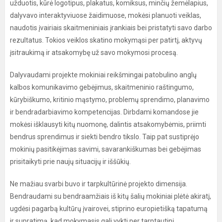
užduotis, kūrė logotipus, plakatus, komiksus, minčių žemėlapius,
dalyvavo interaktyviuose žaidimuose, mokėsi planuoti veiklas,
naudotis įvairiais skaitmeniniais įrankiais bei pristatyti savo darbo
rezultatus. Tokios veiklos skatino mokymąsi per patirtį, aktyvų
įsitraukimą ir atsakomybę už savo mokymosi procesą.
Dalyvaudami projekte mokiniai reikšmingai patobulino anglų
kalbos komunikavimo gebėjimus, skaitmeninio raštingumo,
kūrybiškumo, kritinio mąstymo, problemų sprendimo, planavimo
ir bendradarbiavimo kompetencijas. Dirbdami komandose jie
mokėsi išklausyti kitų nuomonę, dalintis atsakomybėmis, priimti
bendrus sprendimus ir siekti bendro tikslo. Taip pat sustiprėjo
mokinių pasitikėjimas savimi, savarankiškumas bei gebėjimas
prisitaikyti prie naujų situacijų ir iššūkių.
Ne mažiau svarbi buvo ir tarpkultūrinė projekto dimensija.
Bendraudami su bendraamžiais iš kitų šalių mokiniai plėtė akiratį,
ugdėsi pagarbą kultūrų įvairovei, stiprino europietišką tapatumą
ir supratimą, kad mokymasis gali vykti per tarptautinį