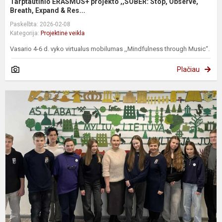
Tarptautinio ERASMUS+ projekto ,,SOBER: Stop, Observe,
Breath, Expand & Res...
Paskelbta: 2026-02-08
Kategorija:
Projektinė veikla
Vasario 4-6 d. vyko virtualus mobilumas ,,Mindfulness through Music“.
Plačiau
T
e
p
„
&
P