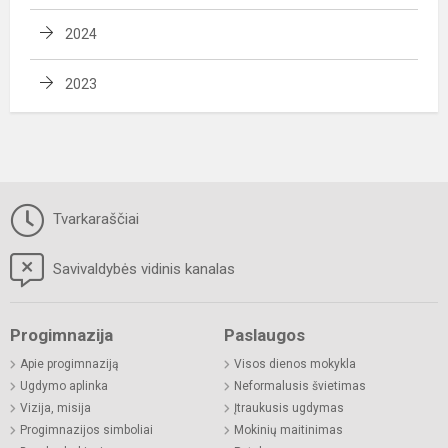
2024
2023
Tvarkaraščiai
Savivaldybės vidinis kanalas
Progimnazija
Paslaugos
Apie progimnaziją
Visos dienos mokykla
Ugdymo aplinka
Neformalusis švietimas
Vizija, misija
Įtraukusis ugdymas
Progimnazijos simboliai
Mokinių maitinimas