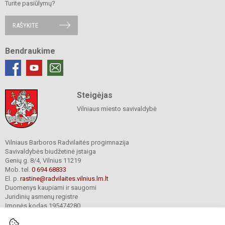
Turite pasiūlymų?
RAŠYKITE
Bendraukime
Steigėjas
Vilniaus miesto savivaldybė
Vilniaus Barboros Radvilaitės progimnazija
Savivaldybės biudžetinė įstaiga
Genių g. 8/4, Vilnius 11219
Mob. tel.
0 694 68833
El. p.
rastine@radvilaites.vilnius.lm.lt
Duomenys kaupiami ir saugomi
Juridinių asmenų registre
Įmonės kodas 195474280