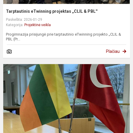
Tarptautinis eTwinning projektas „CLIL & PBL''
Paskelbta: 2026-01-29
Kategorija:
Projektinė veikla
Progimnazija prisijungė prie tarptautinio eTwinning projekto „CLIL &
PBL (Pr...
Plačiau
T
m
ir
m
g
v
p