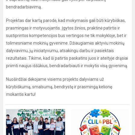
bendradarbiavimą.
Projektas dar kartą parodė, kad mokymasis gali būti kūrybiškas,
prasmingas ir motyvuojantis. Įgytos žinios, praktinė patirtis ir
sustiprintos kompetencijos bus vertingos ne tik mokykloje, bet ir
tolimesniame mokinių gyvenime. Džiaugiamės aktyviu mokinių
dalyvavimu, jų iniciatyvumu, atsakingu darbu ir pasiektais
rezultatais. Tikime, kad ši patirtis paskatins juos ir ateityje drąsiai
priimti naujus iššūkius, bendradarbiauti ir mokytis visą gyvenimą.
Nuoširdžiai dėkojame visiems projekto dalyviams už
kūrybiškumą, smalsumą, bendrystę ir prasmingą kelionę
mokantis kartu!