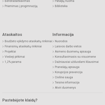
Bendradarbiavimas
Patalpų nuoma
Priėmimas į progimnaziją
Biblioteka
Ataskaitos
Informacija
Biudžeto vykdymo ataskaitų rinkiniai
Nuorodos
Finansinių ataskaitų rinkiniai
Laisvos darbo vietos
Projektai
Asmens duomenų apsauga
Viešieji pirkimai
Konsultavimasis su visuomene
1,2% parama
Dažniausiai užduodami klausimai
Pranešėjų apsauga
Korupcijos prevencija
Civilinė sauga
Teisinė informacija
Atviri duomenys
Pastebėjote klaidų?