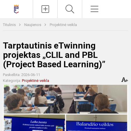
Paieška
Meniu
Titulinis
Naujienos
Projektinė veikla
Tarptautinis eTwinning
projektas „CLIL and PBL
(Project Based Learning)”
Paskelbta: 2026-06-11
Kategorija:
Projektinė veikla