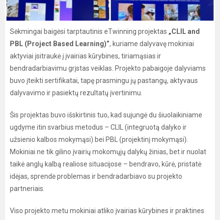
Sėkmingai baigėsi tarptautinis eTwinning projektas
„CLIL and
PBL (Project Based Learning)”
, kuriame dalyvavę mokiniai
aktyviai įsitraukė į įvairias kūrybines, tiriamąsias ir
bendradarbiavimu grįstas veiklas. Projekto pabaigoje dalyviams
buvo įteikti sertifikatai, tapę prasmingu jų pastangų, aktyvaus
dalyvavimo ir pasiektų rezultatų įvertinimu.
Šis projektas buvo išskirtinis tuo, kad sujungė du šiuolaikiniame
ugdyme itin svarbius metodus – CLIL (integruotą dalyko ir
užsienio kalbos mokymąsi) bei PBL (projektinį mokymąsi).
Mokiniai ne tik gilino įvairių mokomųjų dalykų žinias, bet ir nuolat
taikė anglų kalbą realiose situacijose – bendravo, kūrė, pristatė
idėjas, sprendė problemas ir bendradarbiavo su projekto
partneriais.
Viso projekto metu mokiniai atliko įvairias kūrybines ir praktines