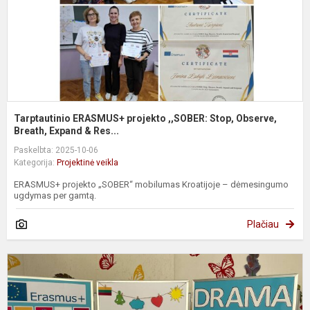
B
Tarptautinio ERASMUS+ projekto ,,SOBER: Stop, Observe,
Breath, Expand & Res...
Paskelbta: 2025-10-06
Kategorija:
Projektinė veikla
ERASMUS+ projekto „SOBER“ mobilumas Kroatijoje – dėmesingumo
ugdymas per gamtą.
Plačiau
T
E
p