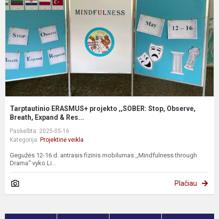
,
S
O
B
Tarptautinio ERASMUS+ projekto ,,SOBER: Stop, Observe,
Breath, Expand & Res...
Paskelbta: 2025-05-16
Kategorija:
Projektinė veikla
Gegužės 12-16 d. antrasis fizinis mobilumas ,,Mindfulness through
Drama“ vyko Li...
Plačiau