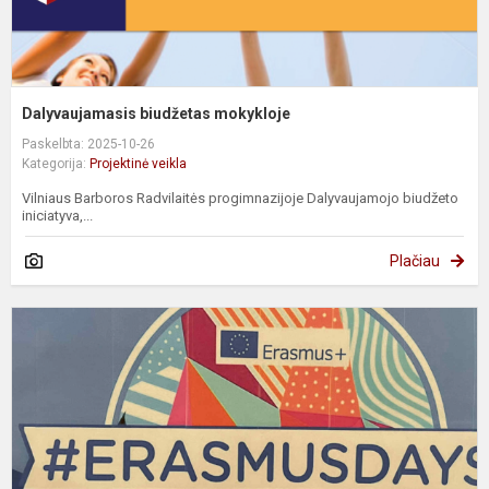
Dalyvaujamasis biudžetas mokykloje
Paskelbta: 2025-10-26
Kategorija:
Projektinė veikla
Vilniaus Barboros Radvilaitės progimnazijoje Dalyvaujamojo biudžeto
iniciatyva,...
Plačiau
E
d
s
–
#