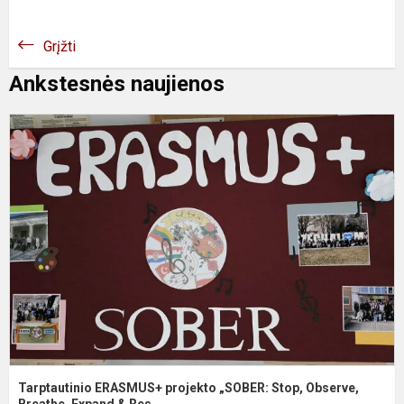
Grįžti
Ankstesnės naujienos
T
E
p
„
S
O
B
Tarptautinio ERASMUS+ projekto „SOBER: Stop, Observe,