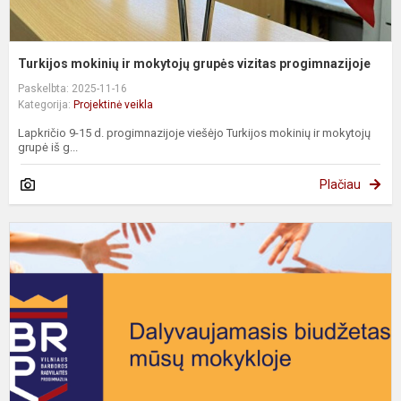
Turkijos mokinių ir mokytojų grupės vizitas progimnazijoje
Paskelbta: 2025-11-16
Kategorija:
Projektinė veikla
Lapkričio 9-15 d. progimnazijoje viešėjo Turkijos mokinių ir mokytojų
grupė iš g...
Plačiau
D
b
m