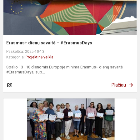
Erasmus+ dienų savaitė – #ErasmusDays
Paskelbta: 2025-10-13
Kategorija:
Projektinė veikla
Spalio 13–18 dienomis Europoje minima Erasmus+ dienų savaitė –
#ErasmusDays, sub...
Plačiau
T
E
p
,
S
O