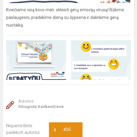
Kviečiame visą kovo mėn. skleisti gerų emocijų virusą! Būkime
paslaugesni, pradėkime dieną su šypsena ir dalinkime gerą
nuotaiką.
Autorius:
Džiuginta Vaitkevičienė
Nepamirškite
4
AČIŪ
padėkoti autoriui