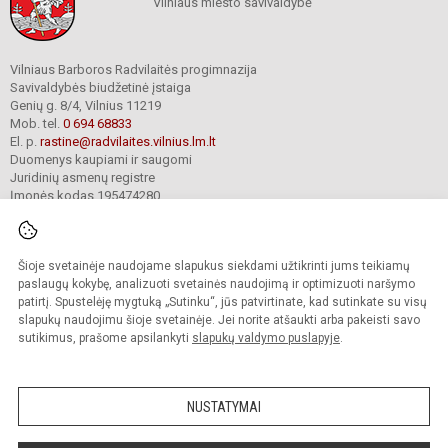
Vilniaus miesto savivaldybė
Vilniaus Barboros Radvilaitės progimnazija
Savivaldybės biudžetinė įstaiga
Genių g. 8/4, Vilnius 11219
Mob. tel.
0 694 68833
El. p.
rastine@radvilaites.vilnius.lm.lt
Duomenys kaupiami ir saugomi
Juridinių asmenų registre
Įmonės kodas 195474280
Šioje svetainėje naudojame slapukus siekdami užtikrinti jums teikiamų
© 2023. Vilniaus Barboros Radvilaitės progimnazija. Visos teisės saugomos.
Kopijuoti turinį be raštiško įstaigos administracijos sutikimo griežtai draudžiama.
paslaugų kokybę, analizuoti svetainės naudojimą ir optimizuoti naršymo
patirtį. Spustelėję mygtuką „Sutinku“, jūs patvirtinate, kad sutinkate su visų
Prieinamumo paraiška
Slapukų valdymas
slapukų naudojimu šioje svetainėje. Jei norite atšaukti arba pakeisti savo
sutikimus, prašome apsilankyti
slapukų valdymo puslapyje
.
Sumanus būdas atnaujinti
mokyklos interneto
svetainę
NUSTATYMAI