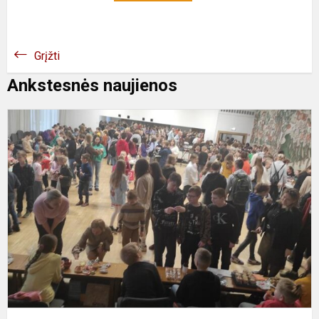
Grįžti
Ankstesnės naujienos
K
m