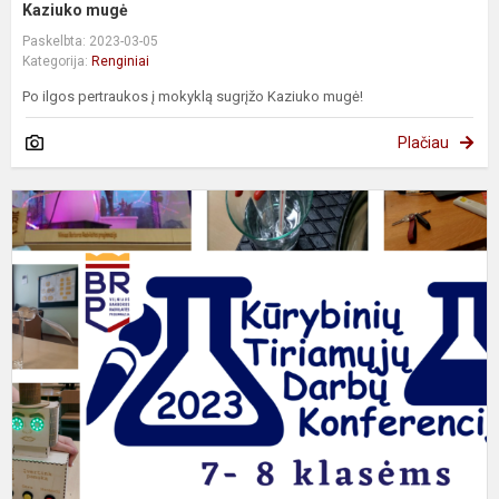
Kaziuko mugė
Paskelbta: 2023-03-05
Kategorija:
Renginiai
Po ilgos pertraukos į mokyklą sugrįžo Kaziuko mugė!
Plačiau
K
t
d
k