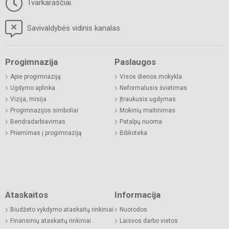
Tvarkaraščiai
Savivaldybės vidinis kanalas
Progimnazija
Paslaugos
Apie progimnaziją
Visos dienos mokykla
Ugdymo aplinka
Neformalusis švietimas
Vizija, misija
Įtraukusis ugdymas
Progimnazijos simboliai
Mokinių maitinimas
Bendradarbiavimas
Patalpų nuoma
Priėmimas į progimnaziją
Biblioteka
Ataskaitos
Informacija
Biudžeto vykdymo ataskaitų rinkiniai
Nuorodos
Finansinių ataskaitų rinkiniai
Laisvos darbo vietos