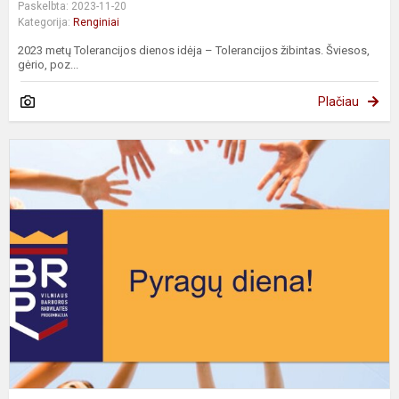
Paskelbta: 2023-11-20
Kategorija:
Renginiai
2023 metų Tolerancijos dienos idėja – Tolerancijos žibintas. Šviesos,
gėrio, poz...
Plačiau
P
d