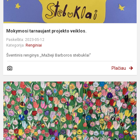
Mokymosi tarnaujant projekto veiklos.
Paskelbta: 2023-05-12
Kategorija:
Renginiai
Šventinis renginys ,,Mažieji Barboros stebuklai"
Plačiau
T
t
s
d