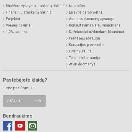
Biudžeto vykdymo ataskaitų rinkiniai
Nuorodos
Finansinių ataskaitų rinkiniai
Laisvos darbo vietos
Projektai
Asmens duomenų apsauga
Viešieji pirkimai
Konsultavimasis su visuomene
1,2% parama
Dažniausiai užduodami klausimai
Pranešėjų apsauga
Korupcijos prevencija
Civilinė sauga
Teisinė informacija
Atviri duomenys
Pastebėjote klaidų?
Turite pasiūlymų?
RAŠYKITE
Bendraukime