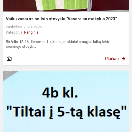
Vaikų vasaros poilsio stovykla "Vasara su mokykla 2023"
Paskelbta: 2023-06-26
Kategorija:
Renginiai
Birželio 12-16 dienomis 1-4 klasių mokiniai smagiai laiką leido
dieninėje stovyk...
Plačiau
4
k
"
į
5
t
k