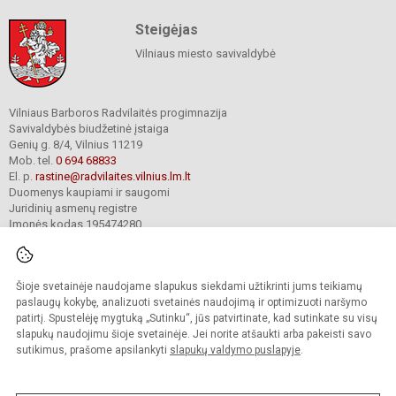
Steigėjas
Vilniaus miesto savivaldybė
Vilniaus Barboros Radvilaitės progimnazija
Savivaldybės biudžetinė įstaiga
Genių g. 8/4, Vilnius 11219
Mob. tel.
0 694 68833
El. p.
rastine@radvilaites.vilnius.lm.lt
Duomenys kaupiami ir saugomi
Juridinių asmenų registre
Įmonės kodas 195474280
Šioje svetainėje naudojame slapukus siekdami užtikrinti jums teikiamų
© 2023. Vilniaus Barboros Radvilaitės progimnazija. Visos teisės saugomos.
Kopijuoti turinį be raštiško įstaigos administracijos sutikimo griežtai draudžiama.
paslaugų kokybę, analizuoti svetainės naudojimą ir optimizuoti naršymo
patirtį. Spustelėję mygtuką „Sutinku“, jūs patvirtinate, kad sutinkate su visų
Prieinamumo paraiška
Slapukų valdymas
slapukų naudojimu šioje svetainėje. Jei norite atšaukti arba pakeisti savo
sutikimus, prašome apsilankyti
slapukų valdymo puslapyje
.
Sumanus būdas atnaujinti
mokyklos interneto
svetainę