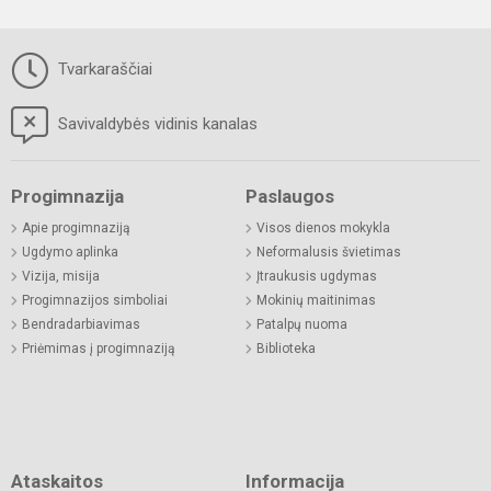
Tvarkaraščiai
Savivaldybės vidinis kanalas
Progimnazija
Paslaugos
Apie progimnaziją
Visos dienos mokykla
Ugdymo aplinka
Neformalusis švietimas
Vizija, misija
Įtraukusis ugdymas
Progimnazijos simboliai
Mokinių maitinimas
Bendradarbiavimas
Patalpų nuoma
Priėmimas į progimnaziją
Biblioteka
Ataskaitos
Informacija