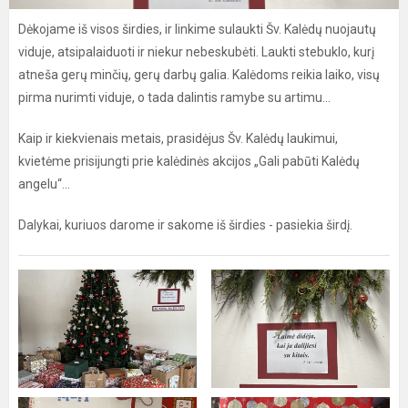
Dėkojame iš visos širdies, ir linkime sulaukti Šv. Kalėdų nuojautų
viduje, atsipalaiduoti ir niekur nebeskubėti. Laukti stebuklo, kurį
atneša gerų minčių, gerų darbų galia. Kalėdoms reikia laiko, visų
pirma nurimti viduje, o tada dalintis ramybe su artimu...
Kaip ir kiekvienais metais, prasidėjus Šv. Kalėdų laukimui,
kvietėme prisijungti prie kalėdinės akcijos „Gali pabūti Kalėdų
angelu“...
Dalykai, kuriuos darome ir sakome iš širdies - pasiekia širdį.