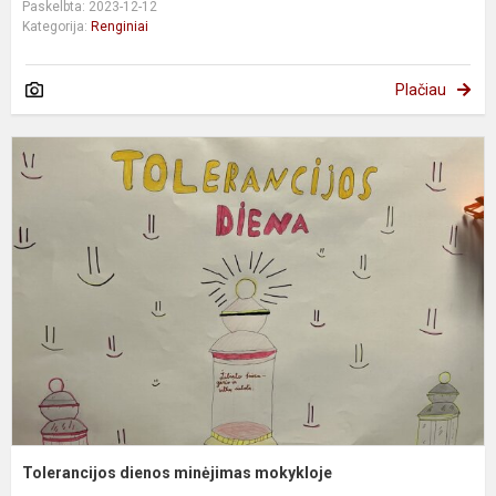
Paskelbta: 2023-12-12
Kategorija:
Renginiai
Plačiau
T
d
m
m
Tolerancijos dienos minėjimas mokykloje