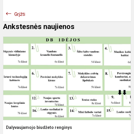
Grįžti
Ankstesnės naujienos
D
b
r
Dalyvaujamojo biudžeto renginys