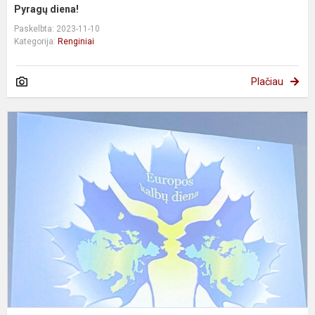
Pyragų diena!
Paskelbta: 2023-11-10
Kategorija:
Renginiai
Plačiau
P
E
k
d
p