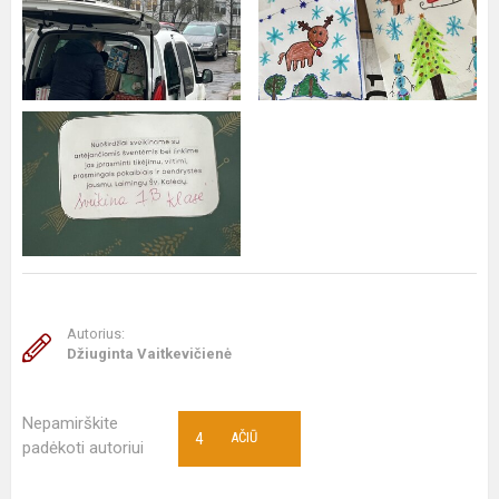
Autorius:
Džiuginta Vaitkevičienė
Nepamirškite
4
AČIŪ
padėkoti autoriui