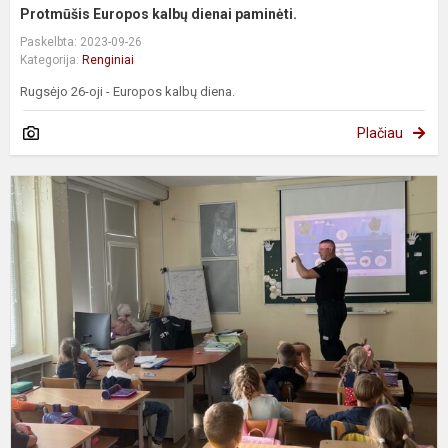
Protmūšis Europos kalbų dienai paminėti.
Paskelbta: 2023-09-26
Kategorija:
Renginiai
Rugsėjo 26-oji - Europos kalbų diena.
Plačiau
S
e
m