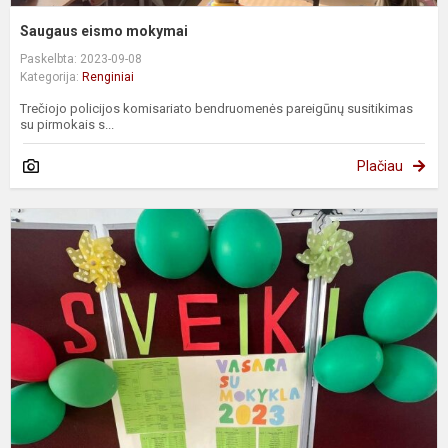
Saugaus eismo mokymai
Paskelbta: 2023-09-08
Kategorija:
Renginiai
Trečiojo policijos komisariato bendruomenės pareigūnų susitikimas
su pirmokais s...
Plačiau
V
v
p
s
"
s
m
2