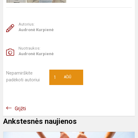
Autorius:
Audronė Kurpienė
Nuotraukos:
Audronė Kurpienė
Nepamirškite
1
AČIŪ
padėkoti autoriui
Grįžti
Ankstesnės naujienos
8