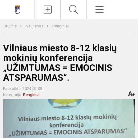
Paieška
Meniu
Titulinis
Naujienos
Renginiai
Vilniaus miesto 8-12 klasių
mokinių konferencija
„UŽIMTUMAS = EMOCINIS
ATSPARUMAS“.
Paskelbta: 2024-02-08
Kategorija:
Renginiai