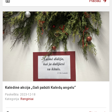
Plačiau
K
a
„
p
K
a
Kalėdinė akcija „Gali pabūti Kalėdų angelu“
Paskelbta: 2023-12-18
Kategorija:
Renginiai