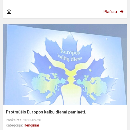
Plačiau
P
E
k
d
p
Protmūšis Europos kalbų dienai paminėti.
Paskelbta: 2023-09-26
Kategorija:
Renginiai