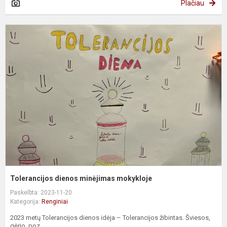
Plačiau
T
d
m
m
Tolerancijos dienos minėjimas mokykloje
Paskelbta: 2023-11-20
Kategorija:
Renginiai
2023 metų Tolerancijos dienos idėja – Tolerancijos žibintas. Šviesos,
gėrio, poz...