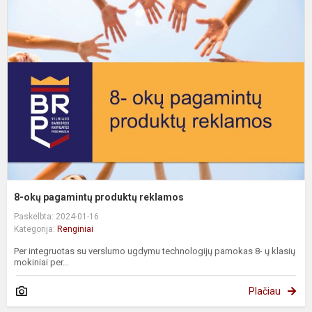
o
p
p
r
8-okų pagamintų produktų reklamos
Paskelbta: 2024-01-16
Kategorija:
Renginiai
Per integruotas su verslumo ugdymu technologijų pamokas 8- ų klasių
mokiniai per...
Plačiau