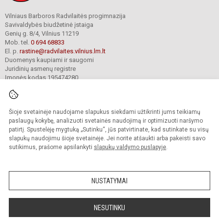
Vilniaus Barboros Radvilaitės progimnazija
Savivaldybės biudžetinė įstaiga
Genių g. 8/4, Vilnius 11219
Mob. tel.
0 694 68833
El. p.
rastine@radvilaites.vilnius.lm.lt
Duomenys kaupiami ir saugomi
Juridinių asmenų registre
Įmonės kodas 195474280
Šioje svetainėje naudojame slapukus siekdami užtikrinti jums teikiamų
© 2023. Vilniaus Barboros Radvilaitės progimnazija. Visos teisės saugomos.
Kopijuoti turinį be raštiško įstaigos administracijos sutikimo griežtai draudžiama.
paslaugų kokybę, analizuoti svetainės naudojimą ir optimizuoti naršymo
patirtį. Spustelėję mygtuką „Sutinku“, jūs patvirtinate, kad sutinkate su visų
Prieinamumo paraiška
Slapukų valdymas
slapukų naudojimu šioje svetainėje. Jei norite atšaukti arba pakeisti savo
sutikimus, prašome apsilankyti
slapukų valdymo puslapyje
.
Sumanus būdas atnaujinti
mokyklos interneto
svetainę
NUSTATYMAI
NESUTINKU