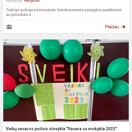
Kategorija:
Renginiai
Trečiojo policijos komisariato bendruomenės pareigūnų susitikimas
su pirmokais s...
Plačiau
V
v
p
s
"
s
m
2
Vaikų vasaros poilsio stovykla "Vasara su mokykla 2023"