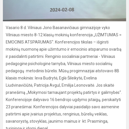
Vasario 8 d. Vilniaus Jono Basanavičiaus gimnazijoje vyko
Vilniaus miesto 8-12 klasių mokinių konferencija „UŽIMTUMAS =
EMOCINIS ATSPARUMAS“. Konferencijos tikslas – išgirsti
mokinių nuomonę apie užimtumo ir emocinio atsparumo svarbą
ir pasidalinti patirtimi. Renginio socialiniai partneriai - Vilniaus
pedagoginė psichologinė tarnyba, Vilniaus miesto socialinių
pedagogų metodinis būrelis. Mūsų progimnazijai atstovavo 8B
klasės mokinės: Ieva Budrytė, Eglė Šileikytė, Evelina
Liudvinavičiūtė, Patricija Avgul, Emilija Leonovaitė. Jos skaitė
pranešimą ,,Mokymosi tarnaujant projektų patirtys ir galimybės“.
Konferencijoje dalyvavo 16 bendrojo ugdymo įstaigų, perskaityti
23 pranešimai. Konferencijos dalyviai pasidalijo savo asmenine
patirtimi apie įvairius projektus, renginius, būrelių veiklas,
savanorystę, stovyklas, jaunimo mainus ir kt. Prasminga,
turininga ir įdomi diena!