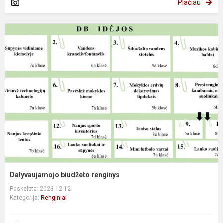
Plačiau
D
b
r
Dalyvaujamojo biudžeto renginys
Paskelbta: 2023-12-12
Kategorija:
Renginiai