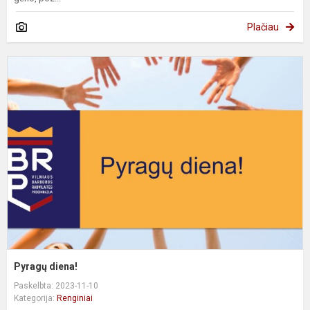
Plačiau
P
d
Pyragų diena!
Paskelbta: 2023-11-10
Kategorija:
Renginiai