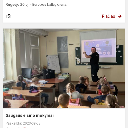
Rugsėjo 26-oji - Europos kalbų diena.
Plačiau
S
e
m
Saugaus eismo mokymai
Paskelbta: 2023-09-08