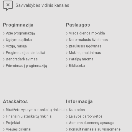
Savivaldybės vidinis kanalas
Progimnazija
Paslaugos
Apie progimnaziją
Visos dienos mokykla
Ugdymo aplinka
Neformalusis švietimas
Vizija, misija
Įtraukusis ugdymas
Progimnazijos simboliai
Mokinių maitinimas
Bendradarbiavimas
Patalpų nuoma
Priėmimas į progimnaziją
Biblioteka
Ataskaitos
Informacija
Biudžeto vykdymo ataskaitų rinkiniai
Nuorodos
Finansinių ataskaitų rinkiniai
Laisvos darbo vietos
Projektai
Asmens duomenų apsauga
Viešieji pirkimai
Konsultavimasis su visuomene