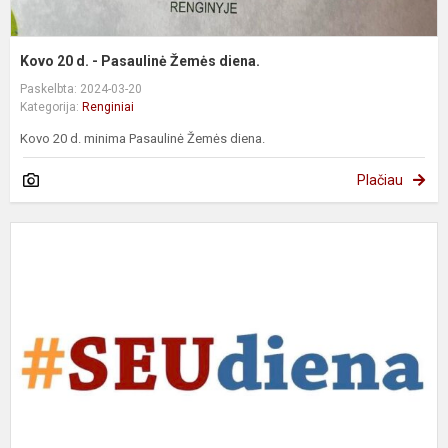
Kovo 20 d. - Pasaulinė Žemės diena.
Paskelbta: 2024-03-20
Kategorija:
Renginiai
Kovo 20 d. minima Pasaulinė Žemės diena.
Plačiau
S
d
p