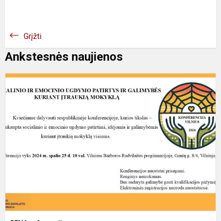
Grįžti
Ankstesnės naujienos
S
k