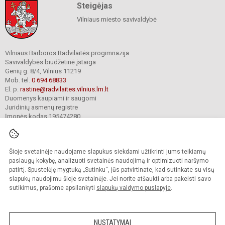
Steigėjas
Vilniaus miesto savivaldybė
Vilniaus Barboros Radvilaitės progimnazija
Savivaldybės biudžetinė įstaiga
Genių g. 8/4, Vilnius 11219
Mob. tel.
0 694 68833
El. p.
rastine@radvilaites.vilnius.lm.lt
Duomenys kaupiami ir saugomi
Juridinių asmenų registre
Įmonės kodas 195474280
Šioje svetainėje naudojame slapukus siekdami užtikrinti jums teikiamų
© 2023. Vilniaus Barboros Radvilaitės progimnazija. Visos teisės saugomos.
Kopijuoti turinį be raštiško įstaigos administracijos sutikimo griežtai draudžiama.
paslaugų kokybę, analizuoti svetainės naudojimą ir optimizuoti naršymo
patirtį. Spustelėję mygtuką „Sutinku“, jūs patvirtinate, kad sutinkate su visų
Prieinamumo paraiška
Slapukų valdymas
slapukų naudojimu šioje svetainėje. Jei norite atšaukti arba pakeisti savo
sutikimus, prašome apsilankyti
slapukų valdymo puslapyje
.
Sumanus būdas atnaujinti
mokyklos interneto
svetainę
NUSTATYMAI