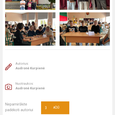
Autorius:
Audronė Kurpienė
Nuotraukos:
Audronė Kurpienė
Nepamirškite
3
AČIŪ
padėkoti autoriui