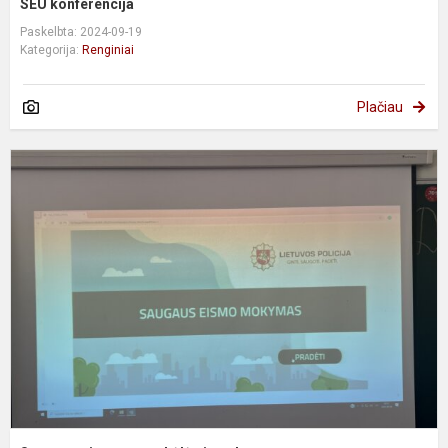
SEU konferencija
Paskelbta: 2024-09-19
Kategorija:
Renginiai
Plačiau
S
e
p
p