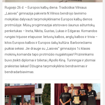
Rugsėjo 26 d. – Europos kalbų diena. Tradiciškai Vilniaus
,,Laisvės“ gimnazija pakvietė N.Vilnios bendrojo lavinimo
mokyklas dalyvauti tarpmokykliniame Europos kalbų dienos
protmūšyje. Mūsų progimnazijai atstovavo šaunus aštuntokų
penketukas – Ineta, Nikita, Gustas, Lukas ir Edgaras. Komandos
rungėsi trijuose etapuose: lietuvių kalbos, anglų kalbos ir trivia –
kitos Europos kalbos ir Europos šalių kultūra. Barboriečiams
puikiai sekėsi. Jie drauge su ,,Laisvės“ gimnazijos 1c klasės
mokinių komanda tapo protmūšio nugalėtojais! Prizininkams
buvo įteikti diplomai ir bilietai į Apollo Kiną. Turiningai ir įdomiai
praleistas laikas! Džiugina tarpmokyklinis bendravimas ir
bendradarbiavimas.