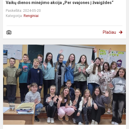
Vaikų dienos minėjimo akcija „Per svajones į žvaigždes“
Paskelbta: 2024-05-20
Kategorija:
Renginiai
Plačiau
T
į
5
k