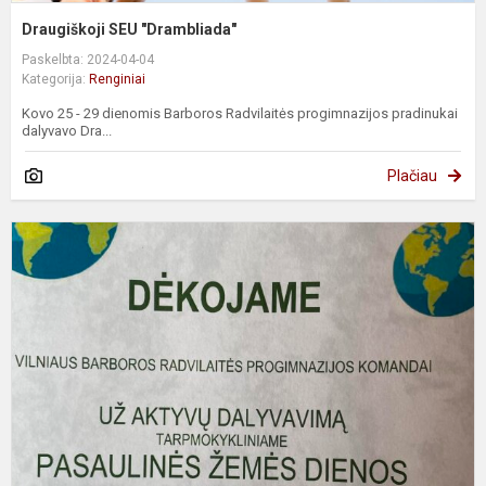
Draugiškoji SEU "Drambliada"
Paskelbta: 2024-04-04
Kategorija:
Renginiai
Kovo 25 - 29 dienomis Barboros Radvilaitės progimnazijos pradinukai
dalyvavo Dra...
Plačiau
K
2
d
-
P
Ž
d