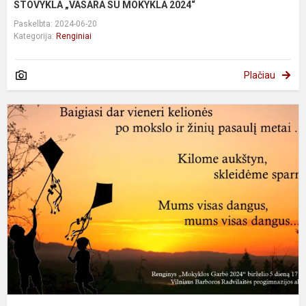
STOVYKLA „VASARA SU MOKYKLA 2024“
Paskelbta: 2024-06-20
Kategorija:
Renginiai
Plačiau
M
g
2