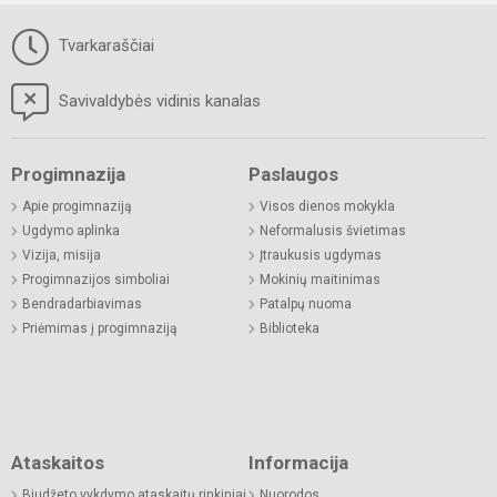
Tvarkaraščiai
Savivaldybės vidinis kanalas
Progimnazija
Paslaugos
Apie progimnaziją
Visos dienos mokykla
Ugdymo aplinka
Neformalusis švietimas
Vizija, misija
Įtraukusis ugdymas
Progimnazijos simboliai
Mokinių maitinimas
Bendradarbiavimas
Patalpų nuoma
Priėmimas į progimnaziją
Biblioteka
Ataskaitos
Informacija
Biudžeto vykdymo ataskaitų rinkiniai
Nuorodos