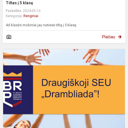
Tiltas į 5 klasę
Paskelbta: 2024-05-10
Kategorija:
Renginiai
4d klasės mokiniai jau nutiesė tiltą į 5 klasę.
Plačiau
D
S
"