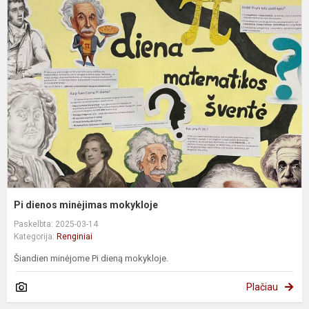
P
d
m
m
Pi dienos minėjimas mokykloje
Paskelbta: 2025-03-14
Kategorija:
Renginiai
Šiandien minėjome Pi dieną mokykloje.
Plačiau