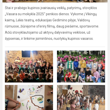
Štai ir prabėgo kupinos įvairiausių veiklų, patyrimų, stovyklos
„Vasara su mokykla 2025“ penkios dienos. Vykome į Vikingų
kaimą, Lėlės teatrą, edukacijas Gedimino pilyje, Valdovų
rūmuose, žiūrėjome sferinį filmą, daug piešėme, sportavome.
Ačiū stovyklautojams už aktyvų dalyvavimą veiklose, už
šypsenas, ir linkime įsimintinos, nuotykių kupinos vasaros.