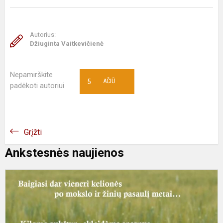
Autorius:
Džiuginta Vaitkevičienė
Nepamirškite
5
AČIŪ
padėkoti autoriui
Grįžti
Ankstesnės naujienos
M
G
2