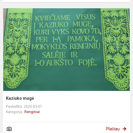
K
m
Kaziuko mugė
Paskelbta: 2025-03-07
Kategorija:
Renginiai
Plačiau