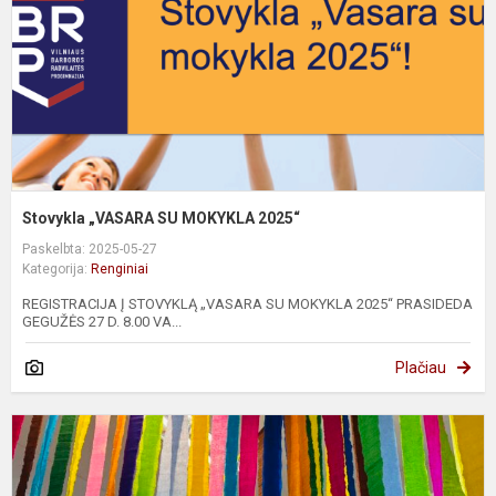
Stovykla „VASARA SU MOKYKLA 2025“
Paskelbta: 2025-05-27
Kategorija:
Renginiai
REGISTRACIJA Į STOVYKLĄ „VASARA SU MOKYKLA 2025“ PRASIDEDA
GEGUŽĖS 27 D. 8.00 VA...
Plačiau
P
p
a