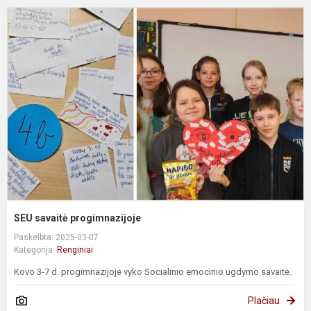
S
s
p
SEU savaitė progimnazijoje
Paskelbta: 2025-03-07
Kategorija:
Renginiai
Kovo 3-7 d. progimnazijoje vyko Socialinio emocinio ugdymo savaitė.
Plačiau