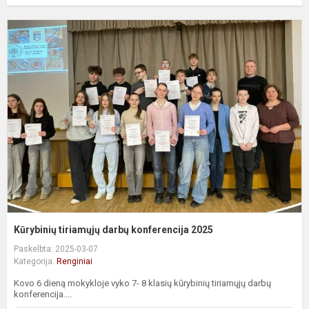
K
t
d
k
2
Kūrybinių tiriamųjų darbų konferencija 2025
Paskelbta: 2025-03-07
Kategorija:
Renginiai
Kovo 6 dieną mokykloje vyko 7- 8 klasių kūrybinių tiriamųjų darbų
konferencija....