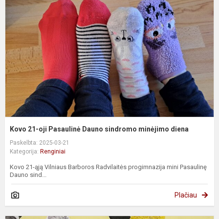
oj
P
D
s
m
d
Kovo 21-oji Pasaulinė Dauno sindromo minėjimo diena
Paskelbta: 2025-03-21
Kategorija:
Renginiai
Kovo 21-ąją Vilniaus Barboros Radvilaitės progimnazija mini Pasaulinę
Dauno sind...
Plačiau