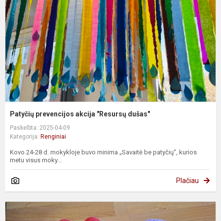
"
d
Patyčių prevencijos akcija "Resursų dušas"
Paskelbta: 2025-04-09
Kategorija:
Renginiai
Kovo 24-28 d. mokykloje buvo minima „Savaitė be patyčių“, kurios
metu visus moky...
Plačiau
K
2