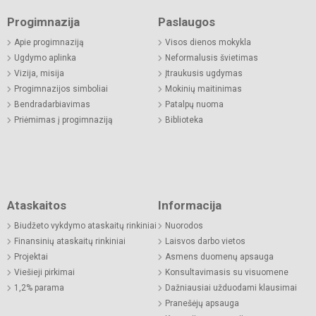
Progimnazija
Paslaugos
Apie progimnaziją
Visos dienos mokykla
Ugdymo aplinka
Neformalusis švietimas
Vizija, misija
Įtraukusis ugdymas
Progimnazijos simboliai
Mokinių maitinimas
Bendradarbiavimas
Patalpų nuoma
Priėmimas į progimnaziją
Biblioteka
Ataskaitos
Informacija
Biudžeto vykdymo ataskaitų rinkiniai
Nuorodos
Finansinių ataskaitų rinkiniai
Laisvos darbo vietos
Projektai
Asmens duomenų apsauga
Viešieji pirkimai
Konsultavimasis su visuomene
1,2% parama
Dažniausiai užduodami klausimai
Pranešėjų apsauga