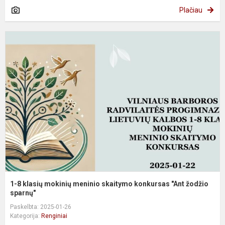
Plačiau
1
8
k
m
m
s
k
"
ž
s.
1-8 klasių mokinių meninio skaitymo konkursas "Ant žodžio
sparnų"
Paskelbta: 2025-01-26
Kategorija:
Renginiai