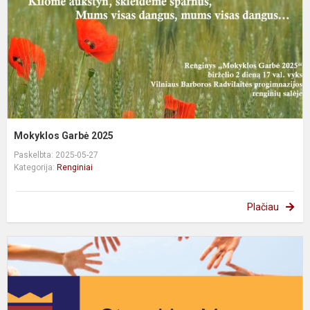
Mokyklos Garbė 2025
Paskelbta: 2025-05-27
Kategorija:
Renginiai
Plačiau
S
„
S
M
2