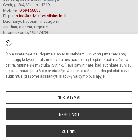
Genių g. 8/4, Vilnius 11219
Mob. tel.
0 694 68833
El. p.
rastine@radvilaites.vilnius.lm.lt
Duomenys kaupiami ir saugomi
Juridinių asmenų registre
Įmonės kodas 195474280
Šioje svetainėje naudojame slapukus siekdami užtikrinti jums teikiamų
© 2023. Vilniaus Barboros Radvilaitės progimnazija. Visos teisės saugomos.
Kopijuoti turinį be raštiško įstaigos administracijos sutikimo griežtai draudžiama.
paslaugų kokybę, analizuoti svetainės naudojimą ir optimizuoti naršymo
patirtį. Spustelėję mygtuką „Sutinku“, jūs patvirtinate, kad sutinkate su visų
Prieinamumo paraiška
Slapukų valdymas
slapukų naudojimu šioje svetainėje. Jei norite atšaukti arba pakeisti savo
sutikimus, prašome apsilankyti
slapukų valdymo puslapyje
.
Sumanus būdas atnaujinti
mokyklos interneto
svetainę
NUSTATYMAI
NESUTINKU
SUTINKU