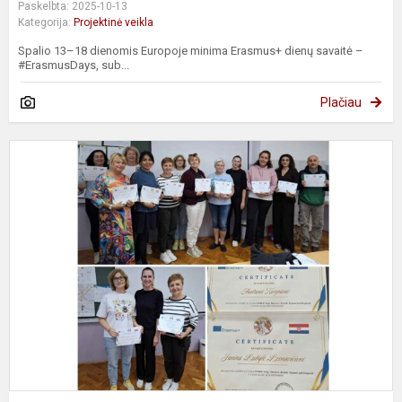
Paskelbta: 2025-10-13
Kategorija:
Projektinė veikla
Spalio 13–18 dienomis Europoje minima Erasmus+ dienų savaitė –
#ErasmusDays, sub...
Plačiau
T
E
p
,
S
O
B