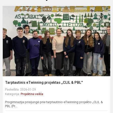
T
e
p
„
&
P
Tarptautinis eTwinning projektas „CLIL & PBL''
Paskelbta: 2026-01-29
Kategorija:
Projektinė veikla
Progimnazija prisijungė prie tarptautinio eTwinning projekto „CLIL &
PBL (Pr...