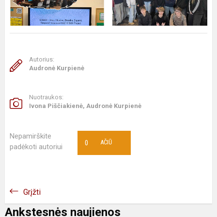
Autorius:
Audronė Kurpienė
Nuotraukos:
Ivona Piščiakienė, Audronė Kurpienė
Nepamirškite
0
AČIŪ
padėkoti autoriui
Grįžti
Ankstesnės naujienos