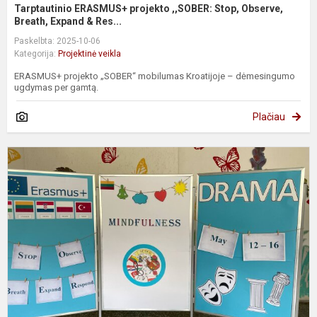
Tarptautinio ERASMUS+ projekto ,,SOBER: Stop, Observe,
Breath, Expand & Res...
Paskelbta: 2025-10-06
Kategorija:
Projektinė veikla
ERASMUS+ projekto „SOBER“ mobilumas Kroatijoje – dėmesingumo
ugdymas per gamtą.
Plačiau
T
E
p
,
S
O
B