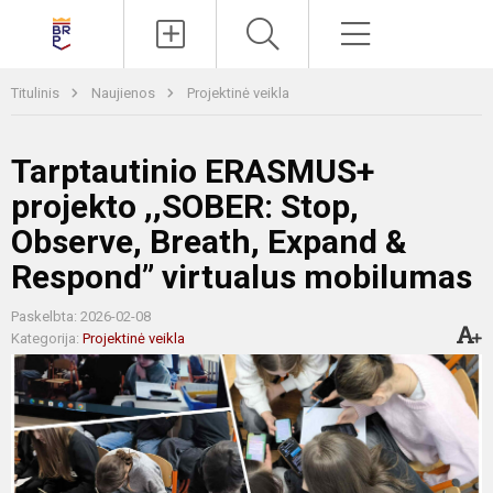
Paieška
Meniu
Titulinis
Naujienos
Projektinė veikla
Tarptautinio ERASMUS+
projekto ,,SOBER: Stop,
Observe, Breath, Expand &
Respond’’ virtualus mobilumas
Paskelbta: 2026-02-08
Kategorija:
Projektinė veikla