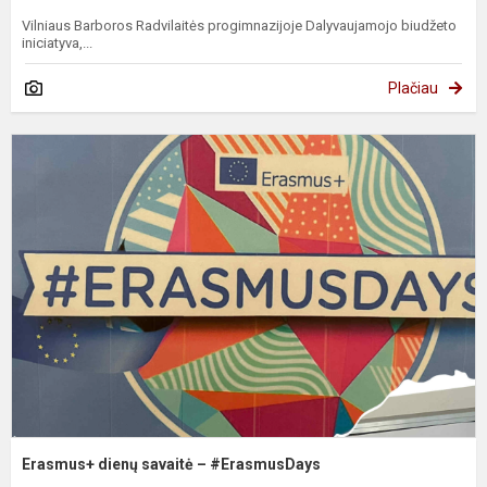
Vilniaus Barboros Radvilaitės progimnazijoje Dalyvaujamojo biudžeto
iniciatyva,...
Plačiau
E
d
s
–
#
Erasmus+ dienų savaitė – #ErasmusDays