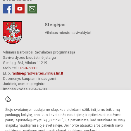
Steigėjas
Vilniaus miesto savivaldybė
Vilniaus Barboros Radvilaitės progimnazija
Savivaldybės biudžetinė įstaiga
Genių g. 8/4, Vilnius 11219
Mob. tel.
0 694 68833
El. p.
rastine@radvilaites.vilnius.lm.lt
Duomenys kaupiami ir saugomi
Juridinių asmenų registre
Įmonės kodas 195474280
Šioje svetainėje naudojame slapukus siekdami užtikrinti jums teikiamų
© 2023. Vilniaus Barboros Radvilaitės progimnazija. Visos teisės saugomos.
Kopijuoti turinį be raštiško įstaigos administracijos sutikimo griežtai draudžiama.
paslaugų kokybę, analizuoti svetainės naudojimą ir optimizuoti naršymo
patirtį. Spustelėję mygtuką „Sutinku“, jūs patvirtinate, kad sutinkate su visų
Prieinamumo paraiška
Slapukų valdymas
slapukų naudojimu šioje svetainėje. Jei norite atšaukti arba pakeisti savo
sutikimus, prašome apsilankyti
slapukų valdymo puslapyje
.