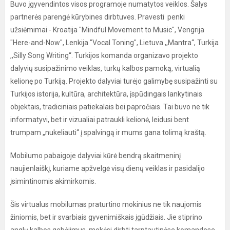
Buvo įgyvendintos visos programoje numatytos veiklos. Šalys
partnerės parengė kūrybines dirbtuves. Pravesti penki
užsiėmimai - Kroatija "Mindful Movement to Music", Vengrija
"Here-and-Now", Lenkija "Vocal Toning", Lietuva ,,Mantra“, Turkija
,,Silly Song Writing“. Turkijos komanda organizavo projekto
dalyvių susipažinimo veiklas, turkų kalbos pamoką, virtualią
kelionę po Turkiją. Projekto dalyviai turėjo galimybę susipažinti su
Turkijos istorija, kultūra, architektūra, įspūdingais lankytinais
objektais, tradiciniais patiekalais bei papročiais. Tai buvo ne tik
informatyvi, bet ir vizualiai patraukli kelionė, leidusi bent
trumpam „nukeliauti“ į spalvingą ir mums gana tolimą kraštą.
Mobilumo pabaigoje dalyviai kūrė bendrą skaitmeninį
naujienlaiškį, kuriame apžvelgė visų dienų veiklas ir pasidalijo
įsimintinomis akimirkomis.
Šis virtualus mobilumas praturtino mokinius ne tik naujomis
žiniomis, bet ir svarbiais gyvenimiškais įgūdžiais. Jie stiprino