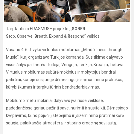
Tarptautinio ERASMUS+ projekto
,,SOBER:
S
top,
O
bserve,
B
reath,
E
xpand &
R
espond’’ veiklos.
Vasario 4-6 d. vyko virtualus mobilumas ,,Mindfulness through
Music“, kurį organizavo Turkijos komanda. Susitikime dalyvavo
visos šalys partnerės: Turkija, Vengrija, Lenkija, Kroatija, Lietuva.
Virtualus mobilumas subūrė mokinius ir mokytojus bendrai
patirčiai, kurioje susijungė dėmesingo įsisąmoninimo praktikos,
kūrybiškumas ir tarpkultūrinis bendradarbiavimas.
Mobilumo metu mokiniai dalyvavo įvairiose veiklose,
padedančiose geriau pažinti save, nurimti ir susitelkti. Dėmesingo
kvėpavimo, kūno pojūčių stebėjimo ir įsižeminimo pratimai kūrė
saugią, palaikančią atmosferą ir stiprino emocinę savijautą.