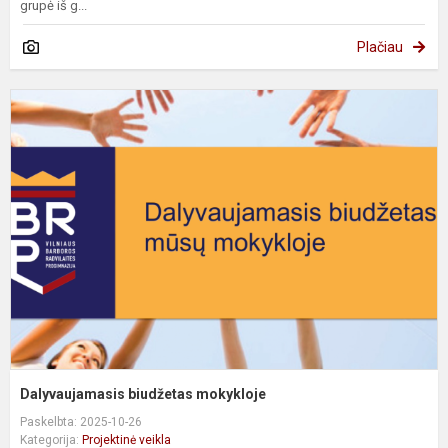
grupė iš g...
Plačiau
D
b
m
Dalyvaujamasis biudžetas mokykloje
Paskelbta: 2025-10-26
Kategorija:
Projektinė veikla