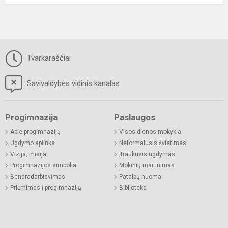
Tvarkaraščiai
Savivaldybės vidinis kanalas
Progimnazija
Paslaugos
Apie progimnaziją
Visos dienos mokykla
Ugdymo aplinka
Neformalusis švietimas
Vizija, misija
Įtraukusis ugdymas
Progimnazijos simboliai
Mokinių maitinimas
Bendradarbiavimas
Patalpų nuoma
Priėmimas į progimnaziją
Biblioteka