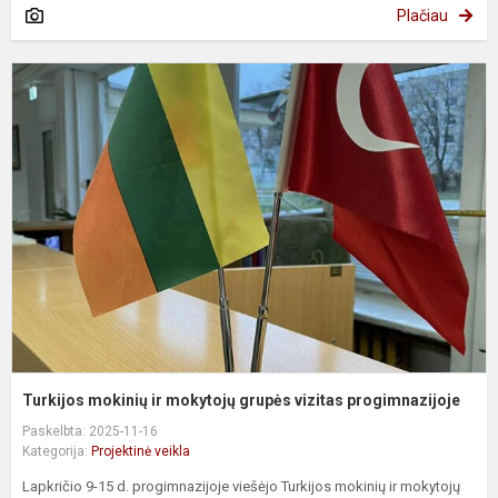
Plačiau
T
m
ir
m
g
v
p
Turkijos mokinių ir mokytojų grupės vizitas progimnazijoje
Paskelbta: 2025-11-16
Kategorija:
Projektinė veikla
Lapkričio 9-15 d. progimnazijoje viešėjo Turkijos mokinių ir mokytojų