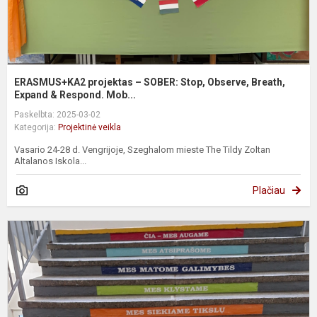
ERASMUS+KA2 projektas – SOBER: Stop, Observe, Breath,
Expand & Respond. Mob...
Paskelbta: 2025-03-02
Kategorija:
Projektinė veikla
Vasario 24-28 d. Vengrijoje, Szeghalom mieste The Tildy Zoltan
Altalanos Iskola...
Plačiau
D
b
m