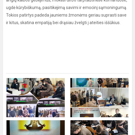
anglų kalbos gebėjimus, mokėsi dirbti tarptautinėse komandose,
ugdė kūrybiškumą, pasitikėjimą savimi ir emocinį sąmoningumą.
Tokios patirtys padeda jauniems žmonėms geriau suprasti save
ir kitus, skatina empatiją bei drąsiau žvelgti į ateities iššūkius.