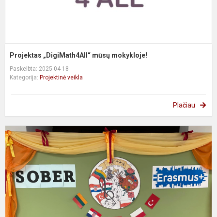
Projektas „DigiMath4All“ mūsų mokykloje!
Paskelbta: 2025-04-18
Kategorija:
Projektinė veikla
Plačiau
E
p
–
S
S
O
B
E