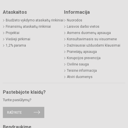
Ataskaitos
Informacija
Biudžeto vykdymo ataskaitų rinkiniai
Nuorodos
Finansinių ataskaitų rinkiniai
Laisvos darbo vietos
Projektai
Asmens duomenų apsauga
Viešieji pirkimai
Konsultavimasis su visuomene
1,2% parama
Dažniausiai užduodami klausimai
Pranešėjų apsauga
Korupcijos prevencija
Civilinė sauga
Teisinė informacija
Atviri duomenys
Pastebėjote klaidų?
Turite pasiūlymų?
RAŠYKITE
Bendraukime