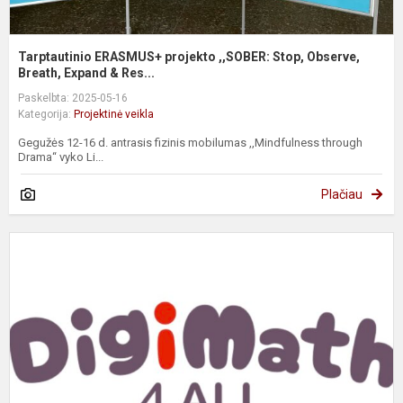
Tarptautinio ERASMUS+ projekto ,,SOBER: Stop, Observe,
Breath, Expand & Res...
Paskelbta: 2025-05-16
Kategorija:
Projektinė veikla
Gegužės 12-16 d. antrasis fizinis mobilumas ,,Mindfulness through
Drama“ vyko Li...
Plačiau
P
„
m
m