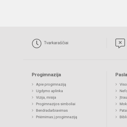
Tvarkaraščiai
Progimnazija
Pasl
Apie progimnaziją
Viso
Ugdymo aplinka
Nefo
Vizija, misija
Įtra
Progimnazijos simboliai
Moki
Bendradarbiavimas
Pat
Priėmimas į progimnaziją
Bibl