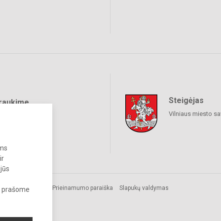
Steigėjas
raukime
Vilniaus miesto sa
ums
ir
 jūs
Prieinamumo paraiška
Slapukų valdymas
s, prašome