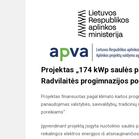
Projektas „
174 kWp saulės pa
Radvilaitės progimnazijos po
Projektas finansuotas pagal klimato kaitos progr
panaudojimas valstybės, savivaldybių, tradicinių r
poreikiams“.
Įgyvendinant projektą įsigyta nuotolinio saulės pa
reikalingos elektros energijos iš atsinaujinančios