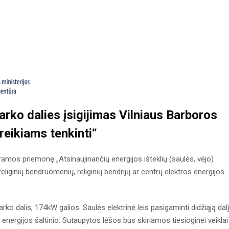
rko dalies įsigijimas Vilniaus Barboros
reikiams tenkinti
“
amos priemonę „Atsinaujinančių energijos išteklių (saulės, vėjo)
eliginių bendruomenių, religinių bendrijų ar centrų elektros energijos
rko dalis, 174kW galios. Saulės elektrinė leis pasigaminti didžiąją dal
 energijos šaltinio. Sutaupytos lėšos bus skiriamos tiesioginei veiklai 