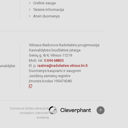
Civilinė sauga
Teisinė informacija
Atviri duomenys
Vilniaus Barboros Radvilaitės progimnazija
Savivaldybės biudžetinė įstaiga
Genių g. 8/4, Vilnius 11219
Mob. tel.
0 694 68833
El. p.
rastine@radvilaites.vilnius.lm.lt
vivaldybė
Duomenys kaupiami ir saugomi
Juridinių asmenų registre
Įmonės kodas 195474280
Sumanus būdas atnaujinti
mokyklos interneto
svetainę