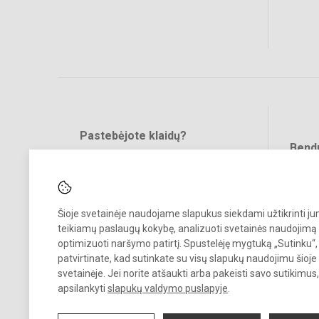
Pastebėjote klaidų?
Bend
Turite pasiūlymų?
RAŠYKITE
Šioje svetainėje naudojame slapukus siekdami užtikrinti j
teikiamų paslaugų kokybę, analizuoti svetainės naudojimą 
optimizuoti naršymo patirtį. Spustelėję mygtuką „Sutinku“,
patvirtinate, kad sutinkate su visų slapukų naudojimu šioje
© 2023. Vilniaus Barboros Radvilaitės progimnazija. Visos teisės
svetainėje. Jei norite atšaukti arba pakeisti savo sutikimu
saugomos.
apsilankyti
slapukų valdymo puslapyje
.
Kopijuoti turinį be raštiško įstaigos administracijos sutikimo griežtai
draudžiama.