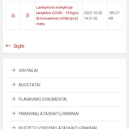
Lankymosi mokykloje
taisyklės COVID - 19 ligos
2022-10-02
185.27
(koronaviruso infekcijos)
14:31:02
KB
metu
Grįžti
VISI FAILAI
NUOSTATAI
PLANAVIMO DOKUMENTAI
FINANSINIŲ ATASKAITŲ RINKINIAI
BIUDŽETO VYKDYMO ATASKAITŲ RINKINIAI