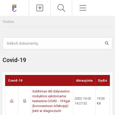
Paieška
Meniu
Titulinis
Covid-19
Covid-19
Atnaujinta
Dydis
Sutikimas dėl dalyvavimo
mokyklos vykdomame
2022-10-02
19.03
testavime COVID - 19 ligai
14:27:32
KB
(koronaviruso infekcijai)
įtarti ar diagnozuoti