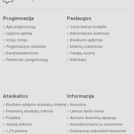
Progimnazija
Paslaugos
Apie progimnaziją
Visos dienos mokykla
Ugdymo aplinka
Neformalusis švietimas
Vizija, misija
Įtraukusis ugdymas
Progimnazijos simboliai
Mokinių maitinimas
Bendradarbiavimas
Patalpų nuoma
Priėmimas į progimnaziją
Biblioteka
Ataskaitos
Informacija
Biudžeto vykdymo ataskaitų rinkiniai
Nuorodos
Finansinių ataskaitų rinkiniai
Laisvos darbo vietos
Projektai
Asmens duomenų apsauga
Viešieji pirkimai
Konsultavimasis su visuomene
1,2% parama
Dažniausiai užduodami klausimai