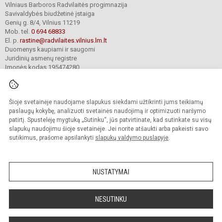
Vilniaus Barboros Radvilaitės progimnazija
Savivaldybės biudžetinė įstaiga
Genių g. 8/4, Vilnius 11219
Mob. tel.
0 694 68833
El. p.
rastine@radvilaites.vilnius.lm.lt
Duomenys kaupiami ir saugomi
Juridinių asmenų registre
Įmonės kodas 195474280
Šioje svetainėje naudojame slapukus siekdami užtikrinti jums teikiamų
© 2023. Vilniaus Barboros Radvilaitės progimnazija. Visos teisės saugomos.
Kopijuoti turinį be raštiško įstaigos administracijos sutikimo griežtai draudžiama.
paslaugų kokybę, analizuoti svetainės naudojimą ir optimizuoti naršymo
patirtį. Spustelėję mygtuką „Sutinku“, jūs patvirtinate, kad sutinkate su visų
Prieinamumo paraiška
Slapukų valdymas
slapukų naudojimu šioje svetainėje. Jei norite atšaukti arba pakeisti savo
sutikimus, prašome apsilankyti
slapukų valdymo puslapyje
.
Sumanus būdas atnaujinti
mokyklos interneto
svetainę
NUSTATYMAI
NESUTINKU