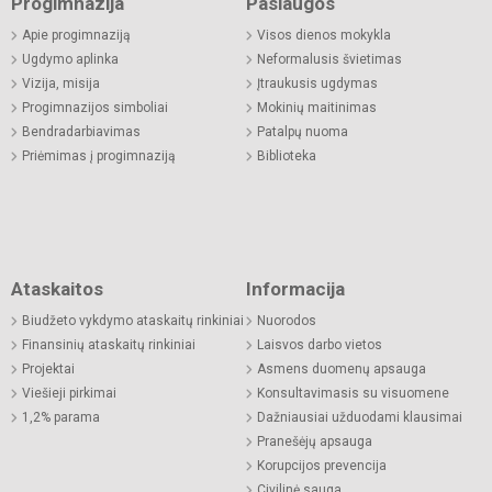
Progimnazija
Paslaugos
Apie progimnaziją
Visos dienos mokykla
Ugdymo aplinka
Neformalusis švietimas
Vizija, misija
Įtraukusis ugdymas
Progimnazijos simboliai
Mokinių maitinimas
Bendradarbiavimas
Patalpų nuoma
Priėmimas į progimnaziją
Biblioteka
Ataskaitos
Informacija
Biudžeto vykdymo ataskaitų rinkiniai
Nuorodos
Finansinių ataskaitų rinkiniai
Laisvos darbo vietos
Projektai
Asmens duomenų apsauga
Viešieji pirkimai
Konsultavimasis su visuomene
1,2% parama
Dažniausiai užduodami klausimai
Pranešėjų apsauga
Korupcijos prevencija
Civilinė sauga