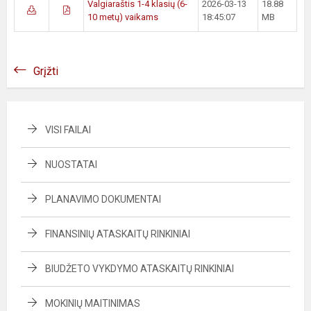
Valgiaraštis 1-4 klasių (6-
2026-03-13
18.88
10 metų) vaikams
18:45:07
MB
Grįžti
VISI FAILAI
NUOSTATAI
PLANAVIMO DOKUMENTAI
FINANSINIŲ ATASKAITŲ RINKINIAI
BIUDŽETO VYKDYMO ATASKAITŲ RINKINIAI
MOKINIŲ MAITINIMAS