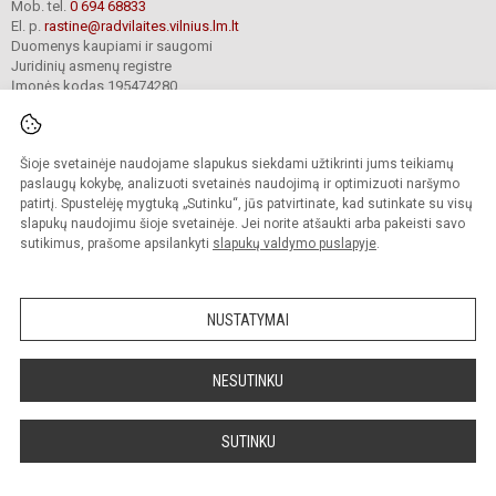
Mob. tel.
0 694 68833
El. p.
rastine@radvilaites.vilnius.lm.lt
Duomenys kaupiami ir saugomi
Juridinių asmenų registre
Įmonės kodas 195474280
Šioje svetainėje naudojame slapukus siekdami užtikrinti jums teikiamų
© 2023. Vilniaus Barboros Radvilaitės progimnazija. Visos teisės saugomos.
Kopijuoti turinį be raštiško įstaigos administracijos sutikimo griežtai draudžiama.
paslaugų kokybę, analizuoti svetainės naudojimą ir optimizuoti naršymo
patirtį. Spustelėję mygtuką „Sutinku“, jūs patvirtinate, kad sutinkate su visų
Prieinamumo paraiška
Slapukų valdymas
slapukų naudojimu šioje svetainėje. Jei norite atšaukti arba pakeisti savo
sutikimus, prašome apsilankyti
slapukų valdymo puslapyje
.
Sumanus būdas atnaujinti
mokyklos interneto
svetainę
NUSTATYMAI
NESUTINKU
SUTINKU