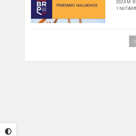
2024 M. 
mokinių
1 NUTAR
sąrašą