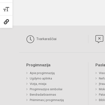
Tvarkaraščiai
Progimnazija
Pasl
Apie progimnaziją
Viso
Ugdymo aplinka
Nefo
Vizija, misija
Įtra
Progimnazijos simboliai
Moki
Bendradarbiavimas
Pat
Priėmimas į progimnaziją
Bibl