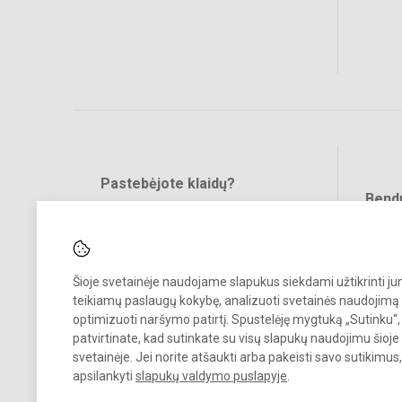
Pastebėjote klaidų?
Bend
Turite pasiūlymų?
RAŠYKITE
Šioje svetainėje naudojame slapukus siekdami užtikrinti j
teikiamų paslaugų kokybę, analizuoti svetainės naudojimą 
optimizuoti naršymo patirtį. Spustelėję mygtuką „Sutinku“,
patvirtinate, kad sutinkate su visų slapukų naudojimu šioje
© 2023. Vilniaus Barboros Radvilaitės progimnazija. Visos teisės
svetainėje. Jei norite atšaukti arba pakeisti savo sutikimu
saugomos.
apsilankyti
slapukų valdymo puslapyje
.
Kopijuoti turinį be raštiško įstaigos administracijos sutikimo griežtai
draudžiama.