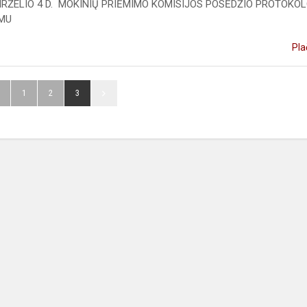
BIRŽELIO 4 D. MOKINIŲ PRIĖMIMO KOMISIJOS POSĖDŽIO PROTOKOL
IMU
Pla
1
2
3