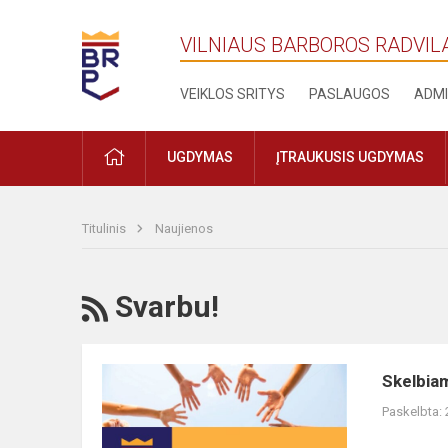
VILNIAUS BARBOROS RADVIL
VEIKLOS SRITYS
PASLAUGOS
ADMI
PRADŽIA
UGDYMAS
ĮTRAUKUSIS UGDYMAS
Titulinis
Naujienos
RSS
Svarbu!
Skelbiame
Skelbia
pakviestų/
Paskelbta:
nepakviestų
mokytis