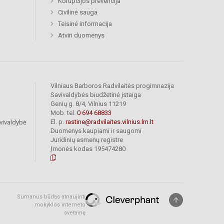
Korupcijos prevencija
Civilinė sauga
Teisinė informacija
Atviri duomenys
Vilniaus Barboros Radvilaitės progimnazija
Savivaldybės biudžetinė įstaiga
Genių g. 8/4, Vilnius 11219
Mob. tel.
0 694 68833
El. p.
rastine@radvilaites.vilnius.lm.lt
vivaldybė
Duomenys kaupiami ir saugomi
Juridinių asmenų registre
Įmonės kodas 195474280
Sumanus būdas atnaujinti
mokyklos interneto
svetainę