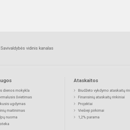
Savivaldybės vidinis kanalas
augos
Ataskaitos
s dienos mokykla
Biudžeto vykdymo ataskaitų rin
rmalusis švietimas
Finansinių ataskaitų rinkiniai
ukusis ugdymas
Projektai
nių maitinimas
Viešieji pirkimai
alpų nuoma
1,2% parama
ioteka