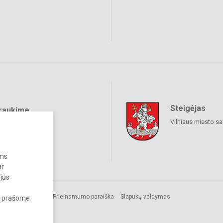
Steigėjas
raukime
Vilniaus miesto sa
ums
ir
 jūs
Prieinamumo paraiška
Slapukų valdymas
s, prašome