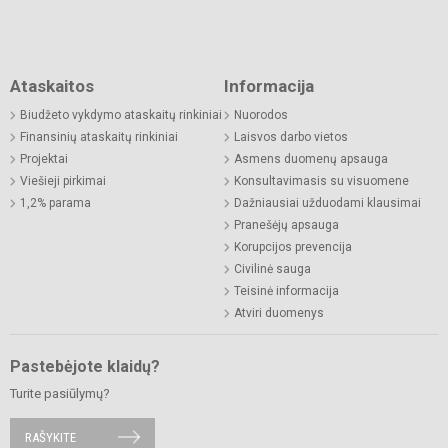
Ataskaitos
Informacija
Biudžeto vykdymo ataskaitų rinkiniai
Nuorodos
Finansinių ataskaitų rinkiniai
Laisvos darbo vietos
Projektai
Asmens duomenų apsauga
Viešieji pirkimai
Konsultavimasis su visuomene
1,2% parama
Dažniausiai užduodami klausimai
Pranešėjų apsauga
Korupcijos prevencija
Civilinė sauga
Teisinė informacija
Atviri duomenys
Pastebėjote klaidų?
Turite pasiūlymų?
RAŠYKITE