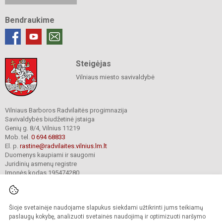
Bendraukime
Steigėjas
Vilniaus miesto savivaldybė
Vilniaus Barboros Radvilaitės progimnazija
Savivaldybės biudžetinė įstaiga
Genių g. 8/4, Vilnius 11219
Mob. tel.
0 694 68833
El. p.
rastine@radvilaites.vilnius.lm.lt
Duomenys kaupiami ir saugomi
Juridinių asmenų registre
Įmonės kodas 195474280
Šioje svetainėje naudojame slapukus siekdami užtikrinti jums teikiamų
© 2023. Vilniaus Barboros Radvilaitės progimnazija. Visos teisės saugomos.
Kopijuoti turinį be raštiško įstaigos administracijos sutikimo griežtai draudžiama.
paslaugų kokybę, analizuoti svetainės naudojimą ir optimizuoti naršymo