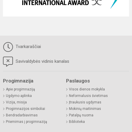
Tvarkaraščiai
Savivaldybės vidinis kanalas
Progimnazija
Paslaugos
Apie progimnaziją
Visos dienos mokykla
Ugdymo aplinka
Neformalusis švietimas
Vizija, misija
Įtraukusis ugdymas
Progimnazijos simboliai
Mokinių maitinimas
Bendradarbiavimas
Patalpų nuoma
Priėmimas į progimnaziją
Biblioteka