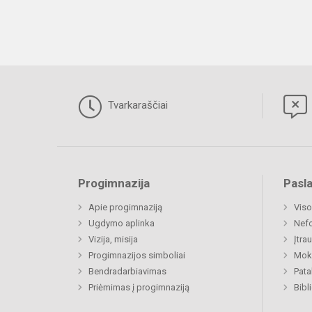
Tvarkaraščiai
Progimnazija
Pasl
Apie progimnaziją
Viso
Ugdymo aplinka
Nefo
Vizija, misija
Įtra
Progimnazijos simboliai
Moki
Bendradarbiavimas
Pat
Priėmimas į progimnaziją
Bibl