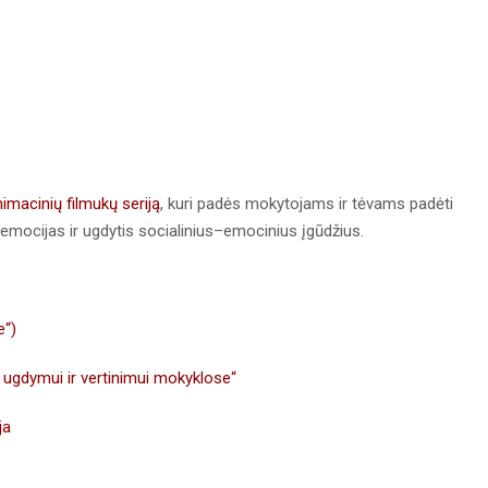
imacinių filmukų seriją
, kuri padės mokytojams ir tėvams padėti
emocijas ir ugdytis socialinius–emocinius įgūdžius.
e“)
ių ugdymui ir vertinimui mokyklose“
ja