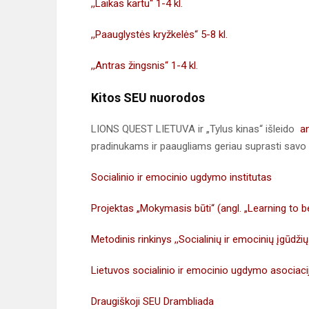
,,Laikas kartu“ 1-4 kl.
,,Paauglystės kryžkelės“ 5-8 kl.
,,Antras žingsnis“ 1-4 kl.
Kitos SEU nuorodos
LIONS QUEST LIETUVA ir „Tylus kinas“ išleido
an
pradinukams ir paaugliams geriau suprasti savo 
Socialinio ir emocinio ugdymo institutas
Projektas „Mokymasis būti“ (angl. „Learning to b
Metodinis rinkinys ,,Socialinių ir emocinių įgūdž
Lietuvos socialinio ir emocinio ugdymo asociaci
Draugiškoji SEU Drambliada