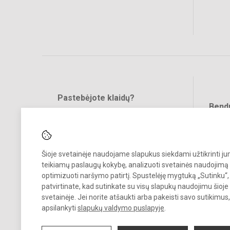
Pastebėjote klaidų?
Bend
Turite pasiūlymų?
RAŠYKITE
Šioje svetainėje naudojame slapukus siekdami užtikrinti j
teikiamų paslaugų kokybę, analizuoti svetainės naudojimą 
optimizuoti naršymo patirtį. Spustelėję mygtuką „Sutinku“,
patvirtinate, kad sutinkate su visų slapukų naudojimu šioje
© 2023. Vilniaus Barboros Radvilaitės progimnazija. Visos teisės
svetainėje. Jei norite atšaukti arba pakeisti savo sutikimu
saugomos.
apsilankyti
slapukų valdymo puslapyje
.
Kopijuoti turinį be raštiško įstaigos administracijos sutikimo griežtai
draudžiama.