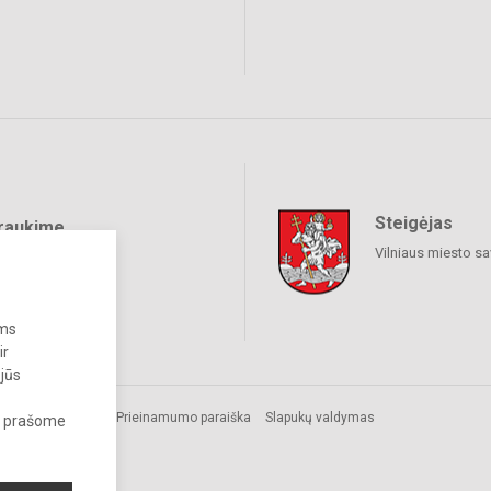
Steigėjas
raukime
Vilniaus miesto sa
ums
ir
 jūs
Prieinamumo paraiška
Slapukų valdymas
s, prašome