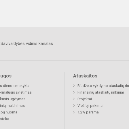
Savivaldybės vidinis kanalas
augos
Ataskaitos
s dienos mokykla
Biudžeto vykdymo ataskaitų rin
rmalusis švietimas
Finansinių ataskaitų rinkiniai
ukusis ugdymas
Projektai
nių maitinimas
Viešieji pirkimai
alpų nuoma
1,2% parama
ioteka