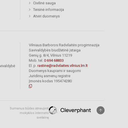
Civilinė sauga
Teisinė informacija
Atviri duomenys
Vilniaus Barboros Radvilaitės progimnazija
Savivaldybės biudžetinė įstaiga
Genių g. 8/4, Vilnius 11219
Mob. tel.
0 694 68833
El. p.
rastine@radvilaites.vilnius.lm.lt
vivaldybė
Duomenys kaupiami ir saugomi
Juridinių asmenų registre
Įmonės kodas 195474280
Sumanus būdas atnaujinti
mokyklos interneto
svetainę