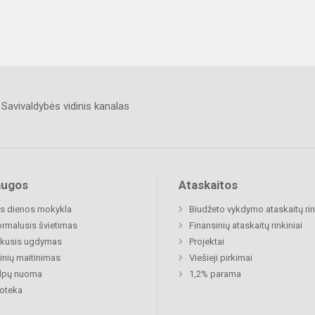
Savivaldybės vidinis kanalas
augos
Ataskaitos
s dienos mokykla
Biudžeto vykdymo ataskaitų rin
rmalusis švietimas
Finansinių ataskaitų rinkiniai
ukusis ugdymas
Projektai
nių maitinimas
Viešieji pirkimai
alpų nuoma
1,2% parama
ioteka