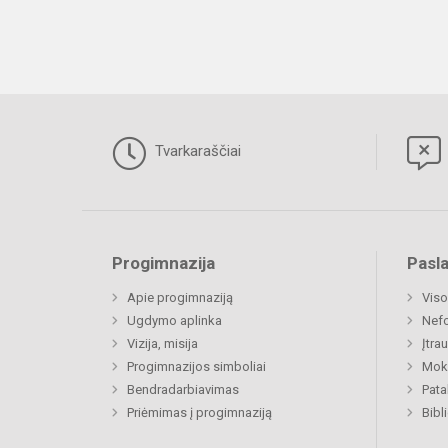
Tvarkaraščiai
Progimnazija
Pasl
Apie progimnaziją
Viso
Ugdymo aplinka
Nefo
Vizija, misija
Įtra
Progimnazijos simboliai
Moki
Bendradarbiavimas
Pat
Priėmimas į progimnaziją
Bibl