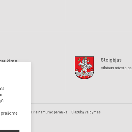
Steigėjas
raukime
Vilniaus miesto sa
ums
ir
 jūs
Prieinamumo paraiška
Slapukų valdymas
s, prašome