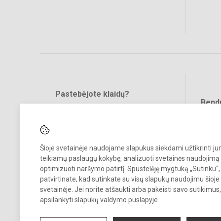
Pastebėjote klaidų?
Bend
Turite pasiūlymų?
RAŠYKITE
Šioje svetainėje naudojame slapukus siekdami užtikrinti j
teikiamų paslaugų kokybę, analizuoti svetainės naudojimą 
optimizuoti naršymo patirtį. Spustelėję mygtuką „Sutinku“,
patvirtinate, kad sutinkate su visų slapukų naudojimu šioje
© 2023. Vilniaus Barboros Radvilaitės progimnazija. Visos teisės
svetainėje. Jei norite atšaukti arba pakeisti savo sutikimu
saugomos.
apsilankyti
slapukų valdymo puslapyje
.
Kopijuoti turinį be raštiško įstaigos administracijos sutikimo griežtai
draudžiama.