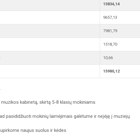
15834,14
9657,13
7981,79
1518,70
s
10,66
15980,12
.
 muzikos kabinetą, skirtą 5-8 klasių mokiniams.
d pasididžiuoti mokinių laimėjimais galėtume ir neįėję į muziejų.
nupirkome naujus suolus ir kėdes.