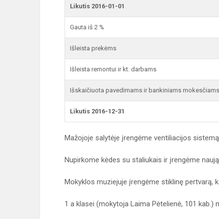
Likutis 2016-01-01
Gauta iš 2 %
Išleista prekėms
Išleista remontui ir kt. darbams
Išskaičiuota pavedimams ir bankiniams mokesčiam
Likutis 2016-12-31
Mažojoje salytėje įrengėme ventiliacijos sistemą
Nupirkome kėdes su staliukais ir įrengėme naują
Mokyklos muziejuje įrengėme stiklinę pertvarą, ka
1 a klasei (mokytoja Laima Pėtelienė, 101 kab.) 