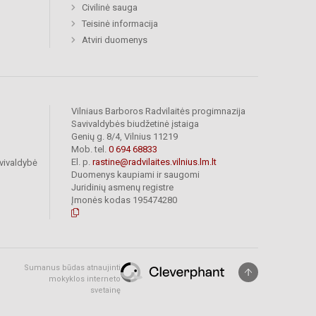
Civilinė sauga
Teisinė informacija
Atviri duomenys
Vilniaus Barboros Radvilaitės progimnazija
Savivaldybės biudžetinė įstaiga
Genių g. 8/4, Vilnius 11219
Mob. tel.
0 694 68833
El. p.
rastine@radvilaites.vilnius.lm.lt
vivaldybė
Duomenys kaupiami ir saugomi
Juridinių asmenų registre
Įmonės kodas 195474280
Sumanus būdas atnaujinti
mokyklos interneto
svetainę