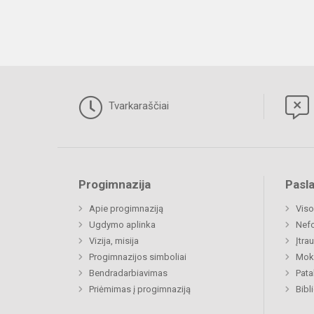
Tvarkaraščiai
Progimnazija
Pasl
Apie progimnaziją
Viso
Ugdymo aplinka
Nefo
Vizija, misija
Įtra
Progimnazijos simboliai
Moki
Bendradarbiavimas
Pat
Priėmimas į progimnaziją
Bibl