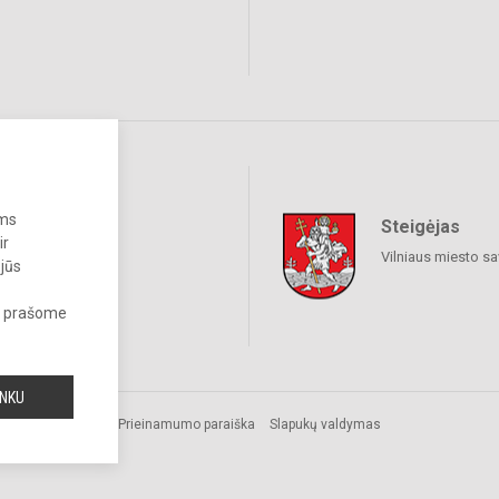
ums
Steigėjas
raukime
ir
Vilniaus miesto sa
 jūs
s, prašome
INKU
Prieinamumo paraiška
Slapukų valdymas