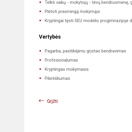
Telkti vaikų - mokytojų - tėvų bendruomenę, g
Plėtoti prasmingą mokymąsi.
Kryptingai tęsti SEU modelio progimnazijoje d
V
e
rtybės
Pagarba, pasitikėjimu grįstas bendravimas
Profesionalumas
Kryptingas mokymasis
Pilietiškumas
Grįžti