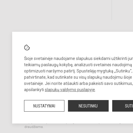
Pastebėjote klaidų?
Šioje svetainėje naudojame slapukus siekdami užtikrinti j
Bend
Turite pasiūlymų?
teikiamų paslaugų kokybę, analizuoti svetainės naudojimą 
optimizuoti naršymo patirtį. Spustelėję mygtuką „Sutinku“,
patvirtinate, kad sutinkate su visų slapukų naudojimu šioje
RAŠYKITE
svetainėje. Jei norite atšaukti arba pakeisti savo sutikimu
apsilankyti
slapukų valdymo puslapyje
.
NUSTATYMAI
NESUTINKU
SUT
© 2023. Vilniaus Barboros Radvilaitės progimnazija. Visos teisės
saugomos.
Kopijuoti turinį be raštiško įstaigos administracijos sutikimo griežtai
draudžiama.