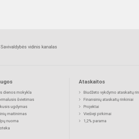
Savivaldybės vidinis kanalas
augos
Ataskaitos
s dienos mokykla
Biudžeto vykdymo ataskaitų rin
rmalusis švietimas
Finansinių ataskaitų rinkiniai
ukusis ugdymas
Projektai
nių maitinimas
Viešieji pirkimai
alpų nuoma
1,2% parama
ioteka