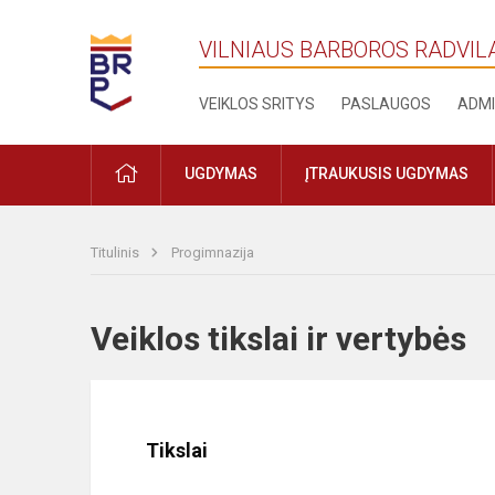
VILNIAUS BARBOROS RADVIL
VEIKLOS SRITYS
PASLAUGOS
ADMI
PRADŽIA
UGDYMAS
ĮTRAUKUSIS UGDYMAS
Titulinis
Progimnazija
Veiklos tikslai ir vertybė
T
ikslai