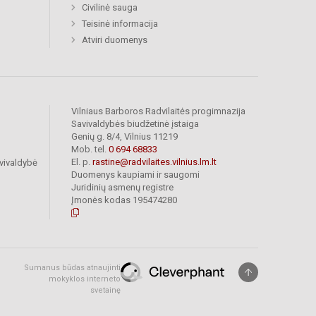
Civilinė sauga
Teisinė informacija
Atviri duomenys
Vilniaus Barboros Radvilaitės progimnazija
Savivaldybės biudžetinė įstaiga
Genių g. 8/4, Vilnius 11219
Mob. tel.
0 694 68833
El. p.
rastine@radvilaites.vilnius.lm.lt
vivaldybė
Duomenys kaupiami ir saugomi
Juridinių asmenų registre
Įmonės kodas 195474280
Sumanus būdas atnaujinti
mokyklos interneto
svetainę