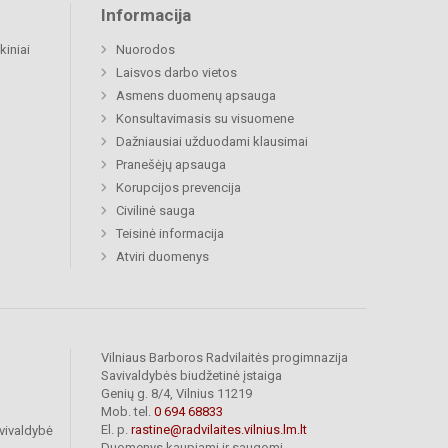
Informacija
kiniai
Nuorodos
Laisvos darbo vietos
Asmens duomenų apsauga
Konsultavimasis su visuomene
Dažniausiai užduodami klausimai
Pranešėjų apsauga
Korupcijos prevencija
Civilinė sauga
Teisinė informacija
Atviri duomenys
Vilniaus Barboros Radvilaitės progimnazija
Savivaldybės biudžetinė įstaiga
Genių g. 8/4, Vilnius 11219
Mob. tel.
0 694 68833
El. p.
rastine@radvilaites.vilnius.lm.lt
vivaldybė
Duomenys kaupiami ir saugomi