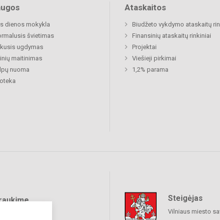
augos
Ataskaitos
s dienos mokykla
Biudžeto vykdymo ataskaitų rin
rmalusis švietimas
Finansinių ataskaitų rinkiniai
ukusis ugdymas
Projektai
nių maitinimas
Viešieji pirkimai
alpų nuoma
1,2% parama
ioteka
Steigėjas
raukime
Vilniaus miesto sa