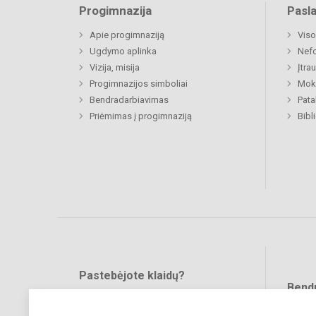
Progimnazija
Pasl
Apie progimnaziją
Viso
Ugdymo aplinka
Nefo
Vizija, misija
Įtra
Progimnazijos simboliai
Moki
Bendradarbiavimas
Pat
Priėmimas į progimnaziją
Bibl
Pastebėjote klaidų?
Bend
Turite pasiūlymų?